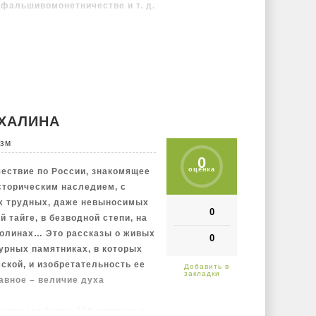
 фальшивомонетничестве и т. д.
нии правоохранительной
, особенностях правовых
о, читателю предлагаются
м преступлений, совершенных в
площадь, Коломна, окрестности
остров и др.). Издание
телей.
АХАЛИНА
изм
0
оценка
шествие по России, знакомящее
сторическим наследием, с
х трудных, даже невыносимых
0
 тайге, в безводной степи, на
долинах… Это рассказы о живых
0
урных памятниках, в которых
ской, и изобретательность ее
авное – величие духа
включает более 250 цветных и