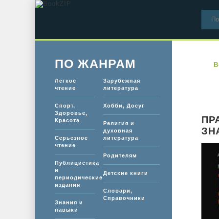
ПО ЖАНРАМ
B
Легкое
Зарубежная
чтение
литература
Спорт,
Хобби, Досуг
Здоровье,
ПР
Красота
Религия и
ЗН
духовная
Серьезное
литература
чтение
Родителям
Публицистика
и
Детские книги
периодические
издания
Словари,
Справочники
Знания и
навыки