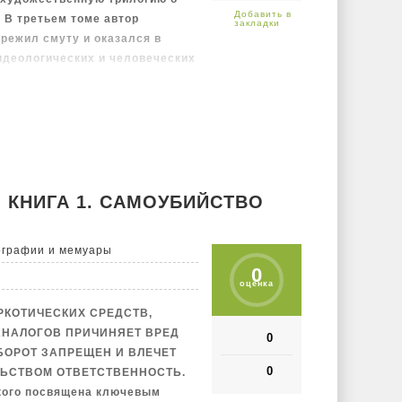
 В третьем томе автор
ережил смуту и оказался в
идеологических и человеческих
ания – фигуры на стыке эпох:
игранты, репрессированные и
графии показано, как
как вчерашние герои
враги – союзниками новой
 КНИГА 1. САМОУБИЙСТВО
ографии и мемуары
0
оценка
РКОТИЧЕСКИХ СРЕДСТВ,
АНАЛОГОВ ПРИЧИНЯЕТ ВРЕД
0
БОРОТ ЗАПРЕЩЕН И ВЛЕЧЕТ
0
ЬСТВОМ ОТВЕТСТВЕННОСТЬ.
кого посвящена ключевым