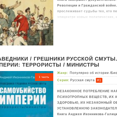
Революции и Гражданской войне.
прослеживает судьбы тех, кто п
эпицентре новых политических, 
конфликтов. В центре повествов
военные, чекисты, партийцы, эм
приспособившиеся. Через их био
трансформировались ценности, 
становились изгоями, а бывшие 
власти.
АВЕДНИКИ / ГРЕШНИКИ РУССКОЙ СМУТЫ.
ПЕРИИ: ТЕРРОРИСТЫ / МИНИСТРЫ
Жанр:
Популярно об истории
/
Би
1 часть
Серия:
Русская смута
#1
НЕЗАКОННОЕ ПОТРЕБЛЕНИЕ НА
ПСИХОТРОПНЫХ ВЕЩЕСТВ, ИХ 
ЗДОРОВЬЮ, ИХ НЕЗАКОННЫЙ О
УСТАНОВЛЕННУЮ ЗАКОНОДАТЕЛ
Книга Анджея Иконникова-Галиц