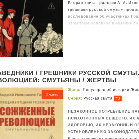
Вторая книга трилогии А. А. Ико
грешники русской смуты» продо
исследование об участниках Гра
этом томе основное внимание с
Красного, Белого и Зелёного дв
биографии ключевых фигур – ген
повстанцев – и их роль в судьбе
АВЕДНИКИ / ГРЕШНИКИ РУССКОЙ СМУТЫ
ВОЛЮЦИЕЙ: CМУТЬЯНЫ / ЖЕРТВЫ
Жанр:
Популярно об истории
/
Би
3 часть
Серия:
Русская смута
#3
НЕЗАКОННОЕ ПОТРЕБЛЕНИЕ НА
ПСИХОТРОПНЫХ ВЕЩЕСТВ, ИХ 
ЗДОРОВЬЮ, ИХ НЕЗАКОННЫЙ О
УСТАНОВЛЕННУЮ ЗАКОНОДАТЕЛ
Книга завершает документально