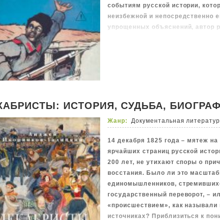
событиям русской истории, кот
неизбежной и непосредственно е
упрощенных объяснений, автор 
исторические мифы, связанные с
народовольцами, заговорами в 
кругах, Русско-­японской войной
и институтом провокаторства. 
материал раскрывает историю не
или набор фактов, а как живой м
со своими слабостями, страстям
КАБРИСТЫ: ИСТОРИЯ, СУДЬБА, БИОГРА
амбициями, приводящими к неож
Жанр:
Документальная литерату
14 декабря 1825 года – мятеж на
ярчайших страниц русской истори
200 лет, не утихают споры о прич
восстания. Было ли это масшта
единомышленников, стремивших
государственный переворот, – и
«происшествием», как называли
источниках? Приблизиться к по