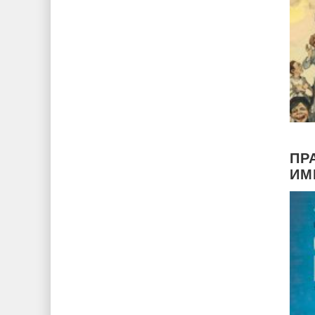
ПР
ИМ