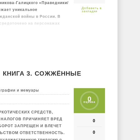
нникова-Галицкого «Праведники/
лжает уникальное
жданской войны в России. В
осредоточено на персонажах
ижения. Автор рассматривает
ералов, комиссаров,
 страны.
. КНИГА 3. СОЖЖЁННЫЕ
ографии и мемуары
0
оценка
РКОТИЧЕСКИХ СРЕДСТВ,
АНАЛОГОВ ПРИЧИНЯЕТ ВРЕД
0
БОРОТ ЗАПРЕЩЕН И ВЛЕЧЕТ
0
ЬСТВОМ ОТВЕТСТВЕННОСТЬ.
-художественную трилогию о