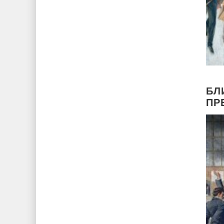
БЛ
ПР