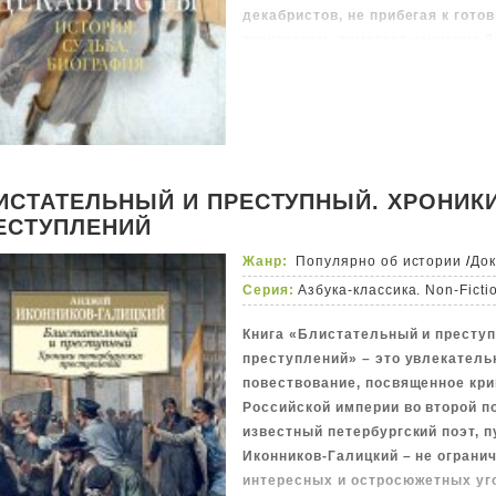
декабристов, не прибегая к гот
трактовкам, помогает изучение б
Эта книга посвящена судьбам 12
Верховным уголовным судом. В 
руководил лично император Нико
признались в совершённом прест
ожидали тюрьма, каторга и ссыл
смертной казни. Кто же были эти
ИСТАТЕЛЬНЫЙ И ПРЕСТУПНЫЙ. ХРОНИКИ
вершинам власти, а кто оказалс
ЕСТУПЛЕНИЙ
водоворот политических событи
декабристов до и после 1825 год
Жанр:
Популярно об истории
/
До
все тяготы наказания, а кто не
Серия:
Азбука-классика. Non-Ficti
отчаялся? – об этом в новой кни
историка Анджея Иконникова-Гал
Книга «Блистательный и преступ
преступлений» – это увлекатель
повествование, посвященное кр
Российской империи во второй по
известный петербургский поэт, 
Иконников-Галицкий – не ограни
интересных и остросюжетных уг