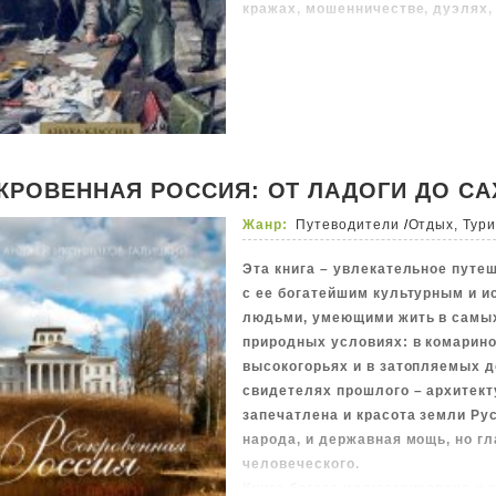
кражах, мошенничестве, дуэлях,
Из книги можно узнать о состоя
системы, судов, полиции, тюрем
отношений той эпохи. Кроме тог
своего рода экскурсии по места
разных районах города (Сенная 
Обводного канала, Васильевский 
адресовано широкому кругу чита
КРОВЕННАЯ РОССИЯ: ОТ ЛАДОГИ ДО С
Жанр:
Путеводители
/
Отдых, Тур
Эта книга – увлекательное путе
с ее богатейшим культурным и и
людьми, умеющими жить в самы
природных условиях: в комариной
высокогорьях и в затопляемых 
свидетелях прошлого – архитект
запечатлена и красота земли Рус
народа, и державная мощь, но гл
человеческого.
Книга богато иллюстрирована и 