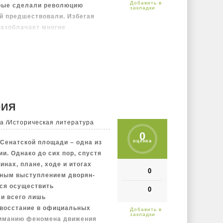
орые сделали революцию
й предшествовали. Избегая
разоблачает многие
 террористами-­
высших правительственных
, убийством Распутина
Широкий документальный
 как абстрактную борьбу идей
ир, в котором действуют люди –
и, корыстными интересами и
ФИЯ
иданным последствиям.
ра
/
Историческая литература
0
оценка
 Сенатской площади – одна из
и. Однако до сих пор, спустя
инах, плане, ходе и итогах
0
бным выступлением дворян-
ся осуществить
0
ли всего лишь
 восстание в официальных
ниманию феномена движения