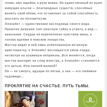
гения, нюх ищейки, а руки воина. Он единственный из ныне
живущих альтов — благородных существ, способных
менять свой облик, что оставляют за собой способность
мыслить по-человечески.
Элизабет — единственная наследница своего рода.
Прошлое девушки таит ужасную тайну и утрату, а род —
наказание. Сердце её переполнено чувством вины, а
голова идеями и поиском лекарства.
Мастер видит в ней лишь избалованную ветреную
аристократку, а Элизабет восхищается умом лорда,
несмотря на взаимную неприязнь. Всё меняется, когда
мастер выходит на след монстра, а Элизабет становится
его целью. Или личной манией?
Он — ее смерть, идущая по пятам, а она — его любимое
чудовище…
ПРОКЛЯТИЕ НА СЧАСТЬЕ. ПУТЬ ТЬМЫ.
0
оценка