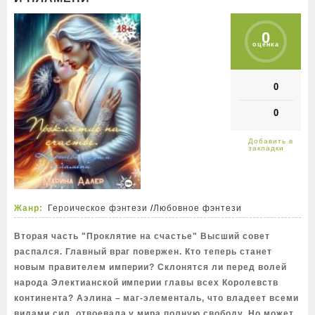
0
оценка
0
0
Жанр:
Героическое фэнтези
/
Любовное фэнтези
Вторая часть "Проклятие на счастье" Высший совет
распался. Главный враг повержен. Кто теперь станет
новым правителем империи? Склонятся ли перед волей
народа Электианской империи главы всех Королевств
континента? Аэлина – маг-элементаль, что владеет всеми
видами сил, отвоевала у мира полную свободу. Но может