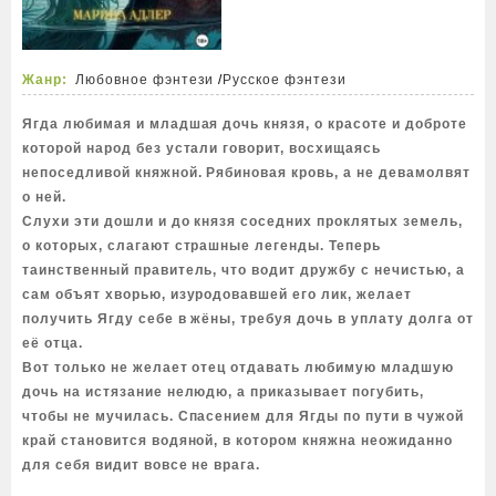
Жанр:
Любовное фэнтези
/
Русское фэнтези
Ягда любимая и младшая дочь князя, о красоте и доброте
которой народ без устали говорит, восхищаясь
непоседливой княжной. Рябиновая кровь, а не девамолвят
о ней.
Слухи эти дошли и до князя соседних проклятых земель,
о которых, слагают страшные легенды. Теперь
таинственный правитель, что водит дружбу с нечистью, а
сам объят хворью, изуродовавшей его лик, желает
получить Ягду себе в жёны, требуя дочь в уплату долга от
её отца.
Вот только не желает отец отдавать любимую младшую
дочь на истязание нелюдю, а приказывает погубить,
чтобы не мучилась. Спасением для Ягды по пути в чужой
край становится водяной, в котором княжна неожиданно
для себя видит вовсе не врага.