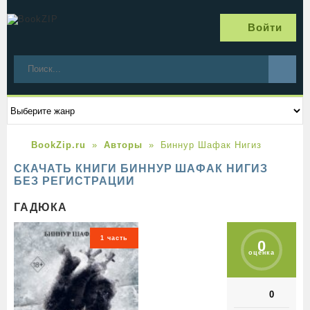
Войти
BookZip.ru
Авторы
Биннур Шафак Нигиз
СКАЧАТЬ КНИГИ БИННУР ШАФАК НИГИЗ
БЕЗ РЕГИСТРАЦИИ
ГАДЮКА
1 часть
0
оценка
0