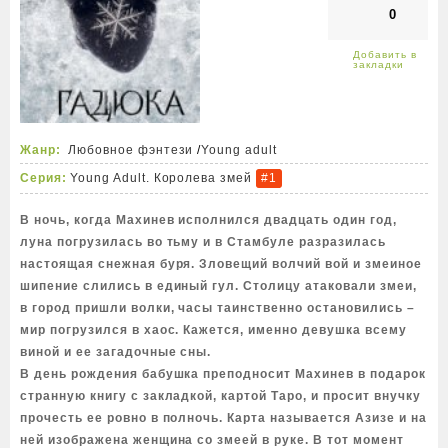
0
Жанр:
Любовное фэнтези
/
Young adult
Серия:
Young Adult. Королева змей
#1
В ночь, когда Махинев исполнился двадцать один год,
луна погрузилась во тьму и в Стамбуле разразилась
настоящая снежная буря. Зловещий волчий вой и змеиное
шипение слились в единый гул. Столицу атаковали змеи,
в город пришли волки, часы таинственно остановились –
мир погрузился в хаос. Кажется, именно девушка всему
виной и ее загадочные сны.
В день рождения бабушка преподносит Махинев в подарок
странную книгу с закладкой, картой Таро, и просит внучку
прочесть ее ровно в полночь. Карта называется Азизе и на
ней изображена женщина со змеей в руке. В тот момент