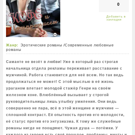
0
Жанр:
Эротические романы
/
Современные любовные
романы
Саманте не везёт в любви! Уже в который раз строгая
начальница отдела рекламы переживает расставание с
мужчиной. Работа становится для неё всем. Но так ведь
продолжаться не может! С этой мыслью в её жизнь
ураганом влетает молодой стажёр Генри на своём
железном коне. Влюблённый вызывает у строгой
руководительницы лишь улыбку умиления. Они ведь
совершенно не пара, всё в этой женщине и мужчине —
сплошной контраст. Её опытность против его молодости,
её статус против его энтузиазма. К тому же служебные
романы нигде не поощряют. Чужая душа — потёмки. У
каждого из героев есть своё прошлое, проблемы, мечты и