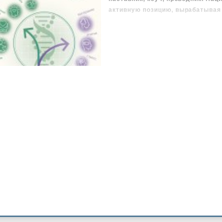
активную позицию, вырабатывая
здоровью.
Суть сознательной медицины зак
объединяет в себе все лучшее, ч
медицине, не противопоставляя 
физический, психологический и 
пациента, что и позволяет дости
лечении.
Глубокие научные знания в книг
поэтому она будет интересна не 
медицинского образования.
В формате PDF A4 сохранен изда