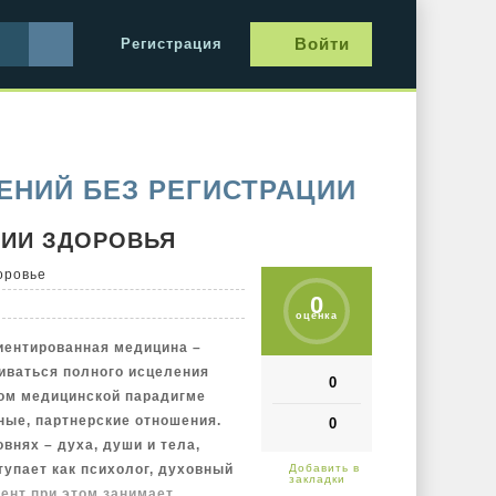
Войти
Регистрация
ЕНИЙ БЕЗ РЕГИСТРАЦИИ
ГИИ ЗДОРОВЬЯ
оровье
0
оценка
иентированная медицина –
иваться полного исцеления
0
ром медицинской парадигме
ные, партнерские отношения.
0
овнях – духа, души и тела,
упает как психолог, духовный
иент при этом занимает