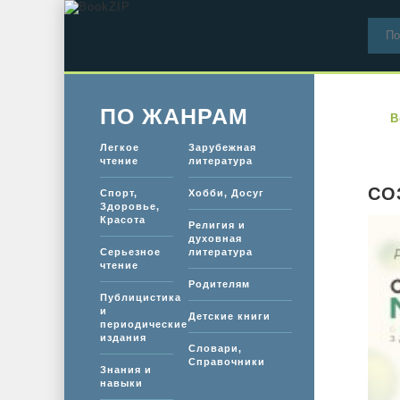
ПО ЖАНРАМ
B
Легкое
Зарубежная
чтение
литература
СО
Спорт,
Хобби, Досуг
Здоровье,
Красота
Религия и
духовная
Серьезное
литература
чтение
Родителям
Публицистика
и
Детские книги
периодические
издания
Словари,
Справочники
Знания и
навыки