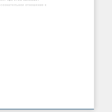
 сознательное отношение к
лючается в том, что она
то есть в западной и восточной
эти подходы. И добавляет к ним
духовный ресурс самого
гать высоких результатов в
е изложены доступным языком,
только врачам, но и людям без
тельский макет книги.