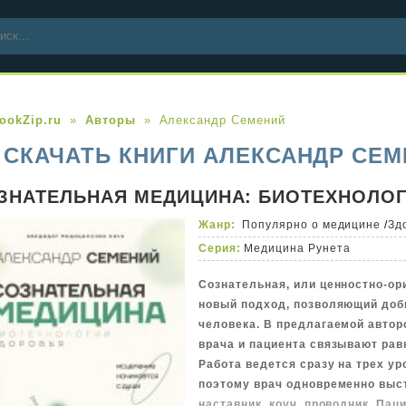
ookZip.ru
Авторы
Александр Семений
СКАЧАТЬ КНИГИ АЛЕКСАНДР СЕМ
ЗНАТЕЛЬНАЯ МЕДИЦИНА: БИОТЕХНОЛО
Жанр:
Популярно о медицине
/
Зд
Серия:
Медицина Рунета
Сознательная, или ценностно-ор
новый подход, позволяющий доб
человека. В предлагаемой авто
врача и пациента связывают рав
Работа ведется сразу на трех ур
поэтому врач одновременно выст
наставник, коуч, проводник. Пац