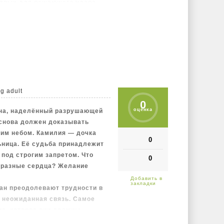
ртвых для решающего удара.
я стала королевой — не по
а и готовности заплатить самую
g adult
0
оценка
она, наделённый разрушающей
 снова должен доказывать
этим небом. Камилия — дочка
0
льница. Её судьба принадлежит
 под строгим запретом. Что
0
 разные сердца? Желание
иан преодолевают трудности в
 неожиданная связь. Самое
ие, которое они должны
только внешние, но и