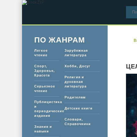
ПО ЖАНРАМ
B
Легкое
Зарубежная
чтение
литература
ЦЕ
Спорт,
Хобби, Досуг
Здоровье,
Красота
Религия и
духовная
Серьезное
литература
чтение
Родителям
Публицистика
и
Детские книги
периодические
издания
Словари,
Справочники
Знания и
навыки