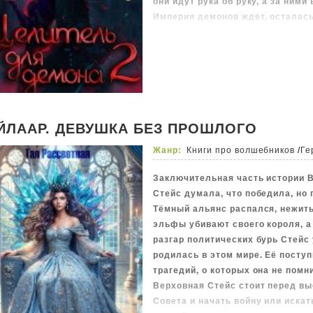
они идут рука об руку, а за ними
Империя демонов ждёт, осталась
ЙЛААР. ДЕВУШКА БЕЗ ПРОШЛОГО
Жанр:
Книги про волшебников
/
Ге
Заключительная часть истории 
Стейс думала, что победила, но 
Тёмный альянс распался, нежить
эльфы убивают своего короля, а 
разгар политических бурь Стейс 
родилась в этом мире. Её посту
трагедий, о которых она не помн
Верховная Стейс стоит перед в
Совета и начать войну или искат