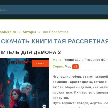
ookZip.ru
Авторы
Тая Рассветная
СКАЧАТЬ КНИГИ ТАЯ РАССВЕТНА
ЛИТЕЛЬ ДЛЯ ДЕМОНА 2
Жанр:
Young adult
/
Любовное фэн
2 часть
Серия:
Мор
#2
Что, если любовь станет главно
Камилия - аристократка, готовая
любви. Мориан - демон, чья маг
проклятием. Их чувства станови
недругов.
Путь тернист: потери, жертвы, с