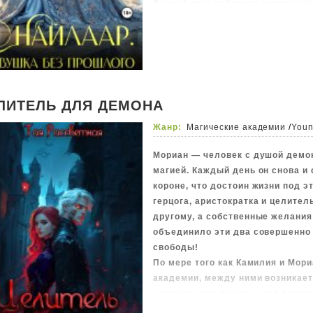
Давний враг собирает армию мё
Это история о том, как Верховна
титулу, а по мудрости, силе дух
высокую цену за мир.
ЛИТЕЛЬ ДЛЯ ДЕМОНА
Жанр:
Магические академии
/
Youn
Мориан — человек с душой дем
магией. Каждый день он снова и
короне, что достоин жизни под 
герцога, аристократка и целите
другому, а собственные желания
объединило эти два совершенно
свободы!
По мере того как Камилия и Мор
академии, между ними возникает
сложное испытание — это довер
построить, чтобы преодолеть не 