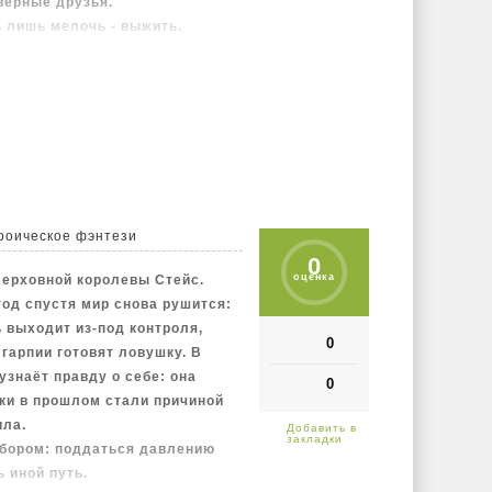
 верные друзья.
 лишь мелочь - выжить.
роическое фэнтези
0
оценка
Верховной королевы Стейс.
год спустя мир снова рушится:
 выходит из‑под контроля,
0
гарпии готовят ловушку. В
узнаёт правду о себе: она
0
пки в прошлом стали причиной
ила.
ыбором: поддаться давлению
ь иной путь.