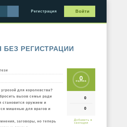
Войти
Регистрация
Я БЕЗ РЕГИСТРАЦИИ
тези
0
оценка
й угрозой для королевства?
 бросить вызов семье ради
0
ия становится оружием и
0
тся мишенью для врагов и
омнения, заговоры, но теперь