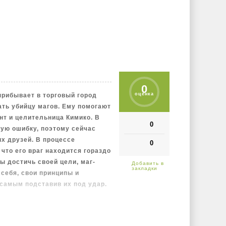
амилии раскрыться Мориану и
 клятва и опасности разрушат
0
оценка
прибывает в торговый город
ать убийцу магов. Ему помогают
т и целительница Кимико. В
0
ую ошибку, поэтому сейчас
их друзей. В процессе
0
что его враг находится гораздо
ы достичь своей цели, маг-
себя, свои принципы и
самым подставив их под удар.