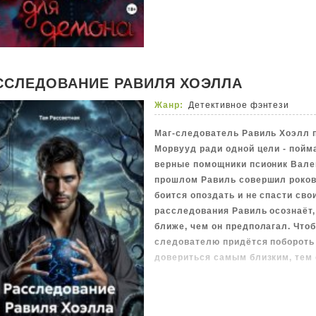
внутренние барьеры.
Сможет ли искренняя доброта К
помочь ему обрести себя, или же
их хрупкое доверие?
ССЛЕДОВАНИЕ РАВИЛЯ ХОЭЛЛА
Жанр:
Детективное фэнтези
Маг-следователь Равиль Хоэлл 
Морвууд ради одной цели - пойм
верные помощники псионик Вален
прошлом Равиль совершил роков
боится опоздать и не спасти сво
расследования Равиль осознаёт, 
ближе, чем он предполагал. Чтоб
следователю придётся побороть 
довериться самым близким, тем 