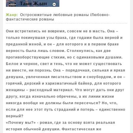
Жанр:
Остросюжетные любовные романы
/
Любовно-
фантастические романы
Они встретились не вовремя, совсем не в масть. Она –
только покинувшая узы брака, где годами была верной и
преданной женой, и он – для которого и в первом браке
верность была лишь словом. Столкнулись, как две
противоборствующие стихии, но с одинаковыми душами.
Белое и черное, свет и тень, что не может существовать
ни вместе, ни порознь. Она – порядочная, сильная и яркая
девушка, увлеченная писательством и сноубордом, и он –
горячий, дерзкий и харизматичный байкер, для которого
женщины – расходный материал. Что могут дать они друг
другу, когда изначально обречены, а их линии жизни
никогда вообще не должны были пересечься? Но, что,
если для нее этот путь страданий и потерь – единственно
верный?
«Почему мы?» - роман, где за основу взята реальная
история обычной девушки. Фантастическая же