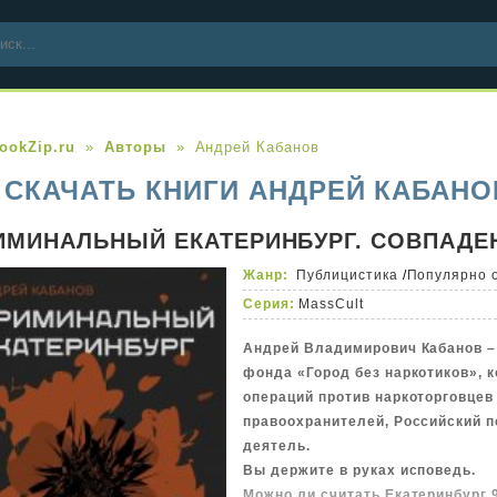
ookZip.ru
Авторы
Андрей Кабанов
СКАЧАТЬ КНИГИ АНДРЕЙ КАБАНО
ИМИНАЛЬНЫЙ ЕКАТЕРИНБУРГ. СОВПАДЕ
Жанр:
Публицистика
/
Популярно 
Серия:
MassCult
Андрей Владимирович Кабанов –
фонда «Город без наркотиков», 
операций против наркоторговцев
правоохранителей, Российский 
деятель.
Вы держите в руках исповедь.
Можно ли считать Екатеринбург 