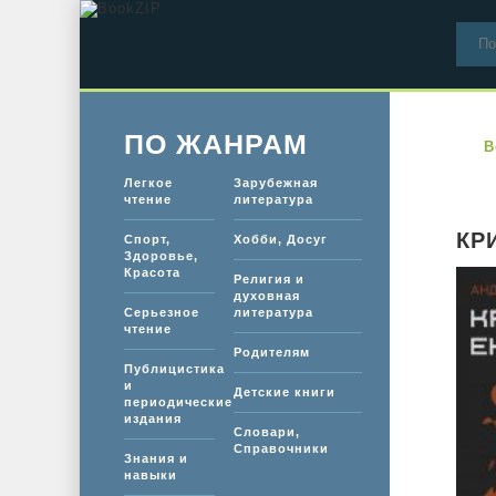
ПО ЖАНРАМ
B
Легкое
Зарубежная
чтение
литература
КР
Спорт,
Хобби, Досуг
Здоровье,
Красота
Религия и
духовная
Серьезное
литература
чтение
Родителям
Публицистика
и
Детские книги
периодические
издания
Словари,
Справочники
Знания и
навыки