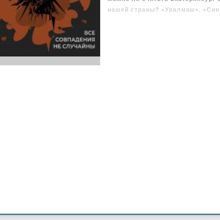
нашей страны? «Уралмаш», «Син
слияние оргпреступности с влас
истории нашей страны недостат
знаем о том, что происходило в 
«Это небывалая книга о небыва
человеке. Никто никогда “оттуда”
потаённой и волшебной “уголовн
говорил.
Дюша, Андрей Кабанов, – первый
заговорила с нами вслух. Невыра
одновременно болезненная инто
отвратительные подробности жиз
не знали ничего. Убийства, ложь
любовь, честь, смерть».
В формате PDF A4 сохранён изда