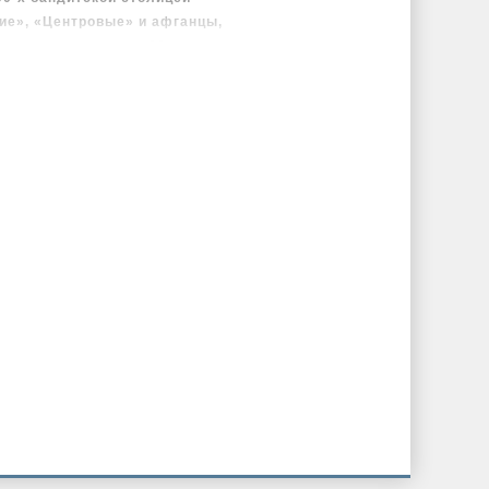
ие», «Центровые» и афганцы,
тью и силовиками – 90-е годы в
очно отрефлексированы, мы
Москве, но как жила периферия?
лом человеке. Невероятном
, из той странной, страшной,
ой цивилизации” с нами так не
, кем эта “цивилизация”
зимо вязкая, категоричная и
нация. Ураганный юмор и
ни, о которых лучше бы мы и
, предательства, подвиги,
тельский дизайн.