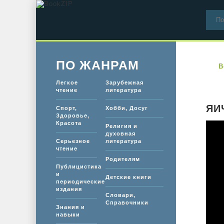
ПО ЖАНРАМ
B
Легкое
Зарубежная
чтение
литература
ЯИ
Спорт,
Хобби, Досуг
Здоровье,
Красота
Религия и
духовная
Серьезное
литература
чтение
Родителям
Публицистика
и
Детские книги
периодические
издания
Словари,
Справочники
Знания и
навыки