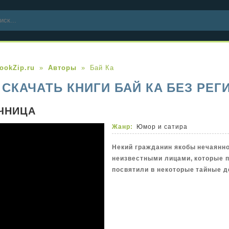
ookZip.ru
Авторы
Бай Ка
СКАЧАТЬ КНИГИ БАЙ КА БЕЗ РЕГ
ЧНИЦА
Жанр:
Юмор и сатира
Некий гражданин якобы нечаянно
неизвестными лицами, которые п
посвятили в некоторые тайные де