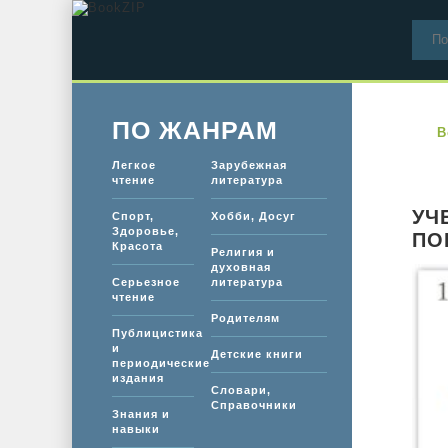
ПО ЖАНРАМ
B
Легкое
Зарубежная
чтение
литература
УЧ
Спорт,
Хобби, Досуг
Здоровье,
ПО
Красота
Религия и
духовная
Серьезное
литература
чтение
Родителям
Публицистика
и
Детские книги
периодические
издания
Словари,
Справочники
Знания и
навыки