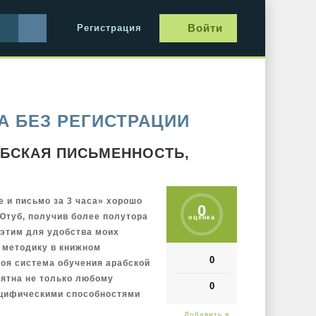
Войти
Регистрация
А БЕЗ РЕГИСТРАЦИИ
АБСКАЯ ПИСЬМЕННОСТЬ,
е и письмо за 3 часа» хорошо
0
Ютуб, получив более полутора
оценка
 этим для удобства моих
 методику в книжном
0
оя система обучения арабской
нятна не только любому
0
ецифическими способностями