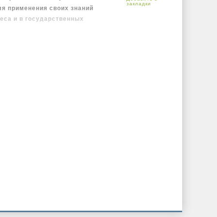
ля применения своих знаний
неса и в государственных