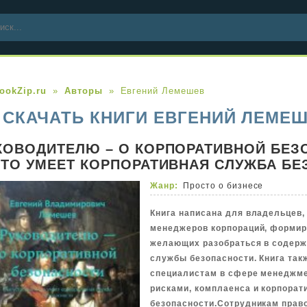
ookZip.ru
Авторы
Евгений Лемешев
СКАЧАТЬ КНИГИ ЕВГЕНИЙ ЛЕМЕШ
КОВОДИТЕЛЮ – О КОРПОРАТИВНОЙ БЕЗ
ЧТО УМЕЕТ КОРПОРАТИВНАЯ СЛУЖБА Б
Жанр:
Просто о бизнесе
Книга написана для владельцев,
менеджеров корпораций, формир
желающих разобраться в содерж
службы безопасности. Книга так
специалистам в сфере менеджме
рисками, комплаенса и корпорат
безопасности.Сотрудникам прав