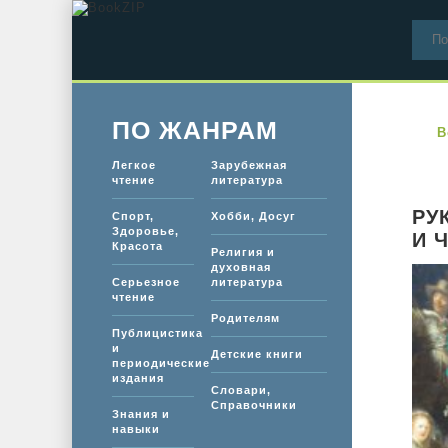
ПО ЖАНРАМ
B
Легкое
Зарубежная
чтение
литература
РУ
Спорт,
Хобби, Досуг
Здоровье,
И 
Красота
Религия и
духовная
Серьезное
литература
чтение
Родителям
Публицистика
и
Детские книги
периодические
издания
Словари,
Справочники
Знания и
навыки