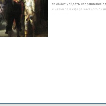
поможет увидеть направления д
и навыков в сфере частного биз
компаниях.