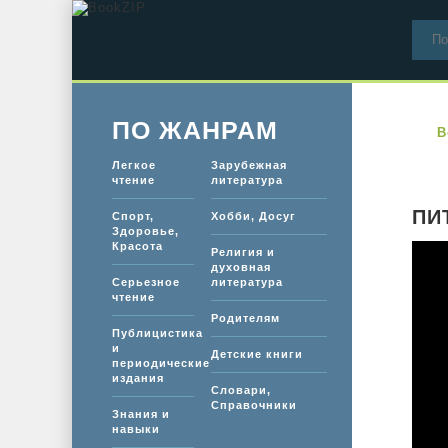
ПО ЖАНРАМ
B
Легкое
Зарубежная
чтение
литература
ПИ
Спорт,
Хобби, Досуг
Здоровье,
Красота
Религия и
духовная
Серьезное
литература
чтение
Родителям
Публицистика
и
Детские книги
периодические
издания
Словари,
Справочники
Знания и
навыки