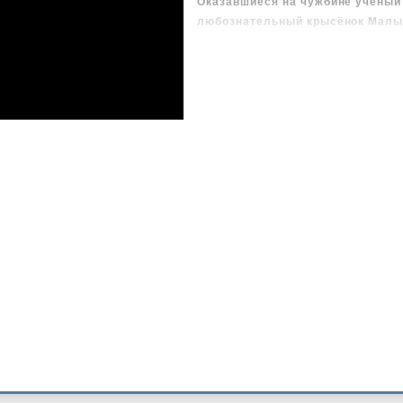
Оказавшиеся на чужбине учёный 
любознательный крысёнок Малыш
авантюристка Ирэн Ратлер берут
получить помощь людей в возвр
ЧИТАТЕЛЕЙ ЖДУТ:
• запутанные дела и неожиданн
• задачи на логику и дедукцию
• познавательные факты