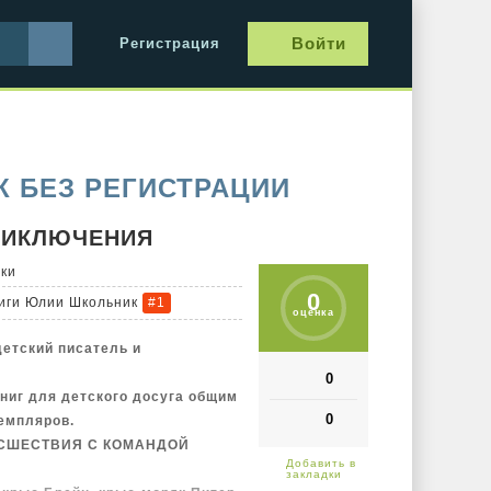
Войти
Регистрация
К БЕЗ РЕГИСТРАЦИИ
ПРИКЛЮЧЕНИЯ
зки
0
иги Юлии Школьник
#1
оценка
етский писатель и
0
книг для детского досуга общим
0
емпляров.
СШЕСТВИЯ С КОМАНДОЙ