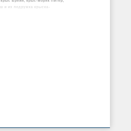
крыс Брейн, крыс-моряк Питер,
 и их подружка крыска-
ся за расследования, чтобы
ащении домой.
ые повороты