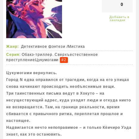
0
Жанр:
Детективное фэнтези
/
Мистика
Серия:
Обакэ-триллер. Сверхъестественное
преступление
Цукумогами
#2
Цукумогами вернулись.
Город N едва оправился от трагедии, когда на его улицах
снова начинают происходить необъяснимые вещи.
Три таинственных письма ведут в Хокуто – на
несуществующий адрес, куда уходят люди и откуда никто
не возвращается. Там, на границе реальности, время
сбивается с привычного ритма, переплетая прошлое и
настоящее.
Надвигается нечто непоправимое – и только Кёичиро Уэда
знает, как это остановить.