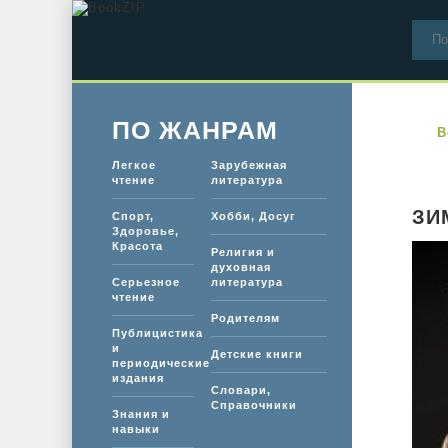
ПО ЖАНРАМ
B
Легкое
Зарубежная
чтение
литература
ЗИ
Спорт,
Хобби, Досуг
Здоровье,
Красота
Религия и
духовная
Серьезное
литература
чтение
Родителям
Публицистика
и
Детские книги
периодические
издания
Словари,
Справочники
Знания и
навыки