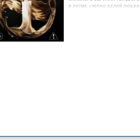
В РИТМЕ «ЧЕРНО-БЕЛОЙ ЛЮБВИ
ПУЛИ.
Он приручил волка. Сможет ли п
Стамбул прячет кровь и секреты 
идеальная клетка для двоих, чь
виной.
Кунт – чемпион боксерского ринг
Чтобы узнать правду и наказать
заключить сделку с врагом – му
опаснее дикого зверя.
Их хрупкий союз – игра на выжив
жизнь.
«Эта книга погружает в свою ат
отпускает до самого финала. В н
троп „от ненависти до любви“, з
повороты сюжета и интригующая 
напоминает: часто все не то, чем
не всегда злодей.» – Алеся Яцке
редактора theDay
Для поклонников романов Луны М