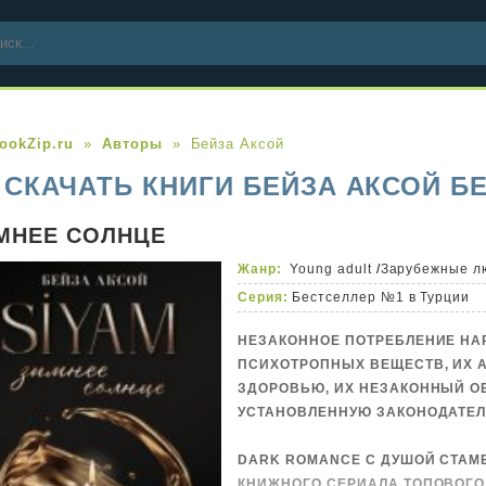
ookZip.ru
Авторы
Бейза Аксой
СКАЧАТЬ КНИГИ БЕЙЗА АКСОЙ Б
МНЕЕ СОЛНЦЕ
Жанр:
Young adult
/
Зарубежные л
Серия:
Бестселлер №1 в Турции
НЕЗАКОННОЕ ПОТРЕБЛЕНИЕ НА
ПСИХОТРОПНЫХ ВЕЩЕСТВ, ИХ 
ЗДОРОВЬЮ, ИХ НЕЗАКОННЫЙ О
УСТАНОВЛЕННУЮ ЗАКОНОДАТЕЛ
DARK ROMANCE С ДУШОЙ СТАМ
КНИЖНОГО СЕРИАЛА ТОПОВОГО 