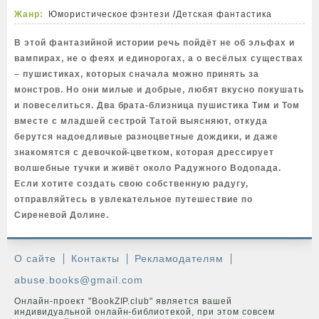
Жанр:
Юмористическое фэнтези
/
Детская фантастика
В этой фантазийной истории речь пойдёт не об эльфах и
вампирах, не о феях и единорогах, а о весёлых существах
– пушистиках, которых сначала можно принять за
монстров. Но они милые и добрые, любят вкусно покушать
и повеселиться. Два брата-близница пушистика Тим и Том
вместе с младшей сестрой Татой выясняют, откуда
берутся надоедливые разноцветные дождики, и даже
знакомятся с девочкой-цветком, которая дрессирует
волшебные тучки и живёт около Радужного Водопада.
Если хотите создать свою собственную радугу,
отправляйтесь в увлекательное путешествие по
Сиреневой Долине.
О сайте
Контакты
Рекламодателям
abuse.books@gmail.com
Онлайн-проект "BookZIP.club" является вашей
индивидуальной онлайн-библиотекой, при этом совсем