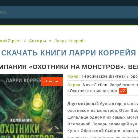
ookZip.ru
Авторы
Ларри Коррейя
СКАЧАТЬ КНИГИ ЛАРРИ КОРРЕЙЯ
МПАНИЯ «ОХОТНИКИ НА МОНСТРОВ». ВЕ
Жанр:
Героическое фэнтези
/
Горо
2 часть
Серия:
Nova Fiction. Зарубежное 
«Охотники на монстров»
#2
Двухметровый бухгалтер, став
охотником на монстров, Оуэн За
щупальце одному из самых могу
Вселенной. Теперь зловещий кул
Культ Обратимой Смерти, хочет 
завоевать расположение велики