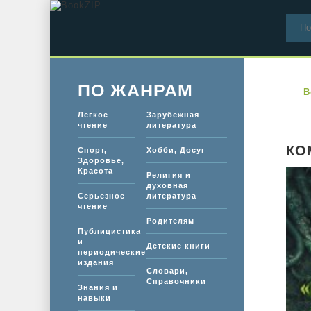
ПО ЖАНРАМ
B
Легкое
Зарубежная
чтение
литература
КО
Спорт,
Хобби, Досуг
Здоровье,
Красота
Религия и
духовная
Серьезное
литература
чтение
Родителям
Публицистика
и
Детские книги
периодические
издания
Словари,
Справочники
Знания и
навыки