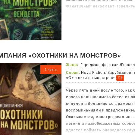
Фанатичный некромант Повелител
Правительство объявило охоту, с
любителей творчества Лавкрафт
Фрэнкса, власти вежливо сообща
для зомбаков и тентаклемонстро
Однако эта приманка брутальна,
Содержит нецензурную брань
МПАНИЯ «ОХОТНИКИ НА МОНСТРОВ»
Жанр:
Городское фэнтези
/
Героич
1 часть
Серия:
Nova Fiction. Зарубежное 
«Охотники на монстров»
#1
Через пять дней после того, как
своего невыносимого босса из о
очнулся в больнице со шрамом н
воспоминаниями и предложением
Оказывается, монстры реальны.
легенд и низкобюджетных хоррор
удастся поймать очередного глу