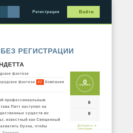
Войти
Регистрация
 БЕЗ РЕГИСТРАЦИИ
НДЕТТА
дское фэнтези
0
городское фэнтези
Компания
#2
оценка
ший профессиональным
0
става Питт наступил на
щественных существ во
0
ьт, известный как Священный
захватить Оуэна, чтобы
х Древних.