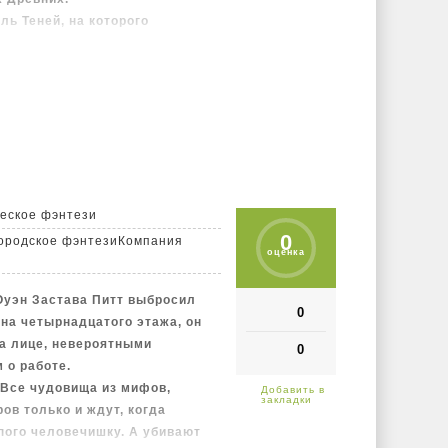
ь Теней, на которого
тоит во главе этого кружка
а. Приставив к Оуэну федерала
ют, что теперь Оуэн – приманка
в.
 вооружена и очень опасна…
еское фэнтези
0
городское фэнтези
Компания
оценка
 Оуэн Застава Питт выбросил
0
кна четырнадцатого этажа, он
а лице, невероятными
0
 о работе.
 Все чудовища из мифов,
ов только и ждут, когда
пого человечишку. А убивают