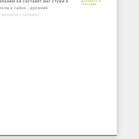
мпанию ей составят маг стужи и
чом к тайне - древний
 вопреки стихиям?