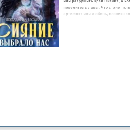
или разрушить край Сияния, а ко
повелитель лавы. Что станет клю
артефакт или любовь, возникшая