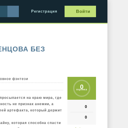
Войти
Регистрация
ЕНЦОВА БЕЗ
овное фэнтези
0
оценка
просыпается на краю мира, где
дность не признак анемии, а
0
лей артефакта, который держит
0
айну, которая способна спасти