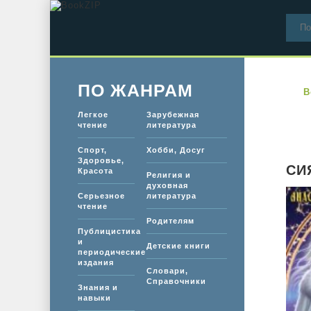
ПО ЖАНРАМ
B
Легкое
Зарубежная
чтение
литература
Спорт,
Хобби, Досуг
Здоровье,
СИ
Красота
Религия и
духовная
Серьезное
литература
чтение
Родителям
Публицистика
и
Детские книги
периодические
издания
Словари,
Справочники
Знания и
навыки