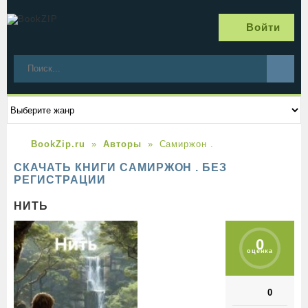
Войти
BookZip.ru
Авторы
Самиржон .
СКАЧАТЬ КНИГИ САМИРЖОН . БЕЗ
РЕГИСТРАЦИИ
НИТЬ
0
оценка
0