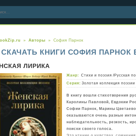
ookZip.ru
Авторы
София Парнок
СКАЧАТЬ КНИГИ СОФИЯ ПАРНОК 
НСКАЯ ЛИРИКА
Жанр:
Стихи и поэзия
/
Русская п
Серия:
Золотая коллекция поэзии
В книгу вошли стихотворения ру
Каролины Павловой, Евдокии Ро
Софии Парнок, Марины Цветаевой
оказываются очень разные интон
наблюдательность, резкость, ир
поиски своего голоса.
Это чтение о чувствах, сомнени