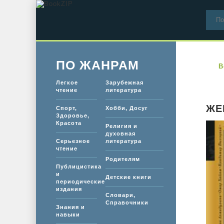
ПО ЖАНРАМ
B
Легкое
Зарубежная
чтение
литература
ЖЕ
Спорт,
Хобби, Досуг
Здоровье,
Красота
Религия и
духовная
Серьезное
литература
чтение
Родителям
Публицистика
и
Детские книги
периодические
издания
Словари,
Справочники
Знания и
навыки