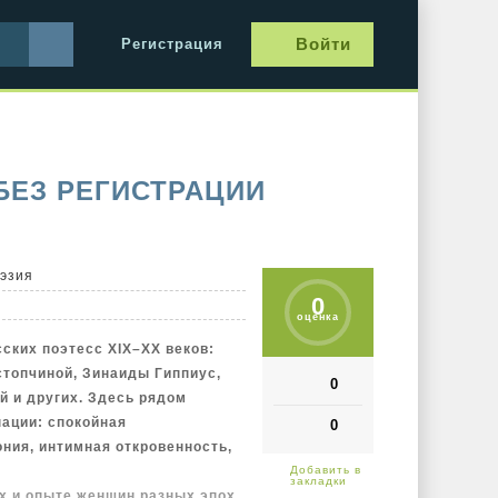
Войти
Регистрация
БЕЗ РЕГИСТРАЦИИ
оэзия
0
оценка
сских поэтесс XIX–XX веков:
стопчиной, Зинаиды Гиппиус,
0
 и других. Здесь рядом
ации: спокойная
0
ония, интимная откровенность,
ях и опыте женщин разных эпох,