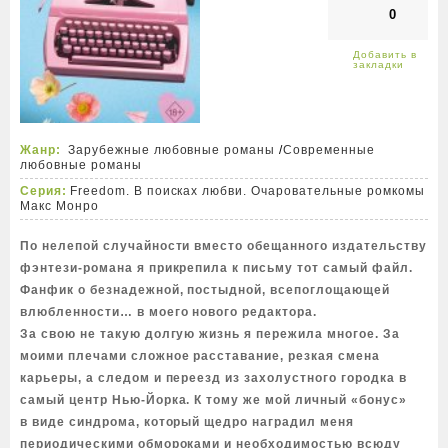
0
Жанр:
Зарубежные любовные романы
/
Современные
любовные романы
Серия:
Freedom. В поисках любви. Очаровательные ромкомы
Макс Монро
По нелепой случайности вместо обещанного издательству
фэнтези-романа я прикрепила к письму тот самый файл.
Фанфик о безнадежной, постыдной, всепоглощающей
влюбленности… в моего нового редактора.
За свою не такую долгую жизнь я пережила многое. За
моими плечами сложное расставание, резкая смена
карьеры, а следом и переезд из захолустного городка в
самый центр Нью-Йорка. К тому же мой личный «бонус»
в виде синдрома, который щедро наградил меня
периодическими обмороками и необходимостью всюду