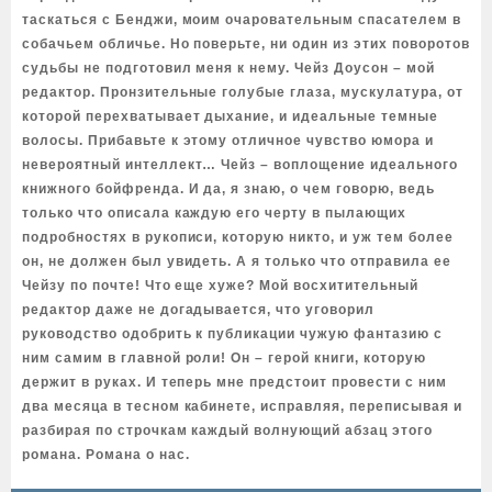
таскаться с Бенджи, моим очаровательным спасателем в
собачьем обличье. Но поверьте, ни один из этих поворотов
судьбы не подготовил меня к нему. Чейз Доусон – мой
редактор. Пронзительные голубые глаза, мускулатура, от
которой перехватывает дыхание, и идеальные темные
волосы. Прибавьте к этому отличное чувство юмора и
невероятный интеллект… Чейз – воплощение идеального
книжного бойфренда. И да, я знаю, о чем говорю, ведь
только что описала каждую его черту в пылающих
подробностях в рукописи, которую никто, и уж тем более
он, не должен был увидеть. А я только что отправила ее
Чейзу по почте! Что еще хуже? Мой восхитительный
редактор даже не догадывается, что уговорил
руководство одобрить к публикации чужую фантазию с
ним самим в главной роли! Он – герой книги, которую
держит в руках. И теперь мне предстоит провести с ним
два месяца в тесном кабинете, исправляя, переписывая и
разбирая по строчкам каждый волнующий абзац этого
романа. Романа о нас.