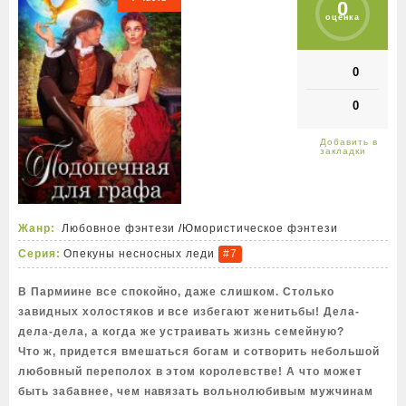
0
оценка
0
0
Жанр:
Любовное фэнтези
/
Юмористическое фэнтези
Серия:
Опекуны несносных леди
#7
В Пармиине все спокойно, даже слишком. Столько
завидных холостяков и все избегают женитьбы! Дела-
дела-дела, а когда же устраивать жизнь семейную?
Что ж, придется вмешаться богам и сотворить небольшой
любовный переполох в этом королевстве! А что может
быть забавнее, чем навязать вольнолюбивым мужчинам