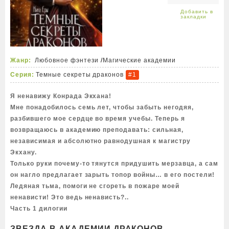
Жанр:
Любовное фэнтези
/
Магические академии
Серия:
Темные секреты драконов
#1
Я ненавижу Конрада Экхана!
Мне понадобилось семь лет, чтобы забыть негодяя,
разбившего мое сердце во время учебы. Теперь я
возвращаюсь в академию преподавать: сильная,
независимая и абсолютно равнодушная к магистру
Экхану.
Только руки почему-то тянутся придушить мерзавца, а сам
он нагло предлагает зарыть топор войны… в его постели!
Ледяная тьма, помоги не сгореть в пожаре моей
ненависти! Это ведь ненависть?..
Часть 1 дилогии
ЗВЕЗДА В АКАДЕМИИ ДРАКОНОВ