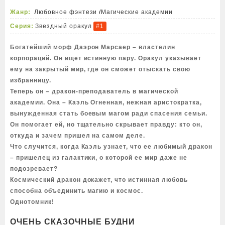
Жанр:
Любовное фэнтези
/
Магические академии
Серия:
Звездный оракул
#1
Богатейший морф Даэрон Марсаер – властелин
корпораций. Он ищет истинную пару. Оракул указывает
ему на закрытый мир, где он сможет отыскать свою
избранницу.
Теперь он – дракон-преподаватель в магической
академии. Она – Каэль Огненная, нежная аристократка,
вынужденная стать боевым магом ради спасения семьи.
Он помогает ей, но тщательно скрывает правду: кто он,
откуда и зачем пришел на самом деле.
Что случится, когда Каэль узнает, что ее любимый дракон
– пришелец из галактики, о которой ее мир даже не
подозревает?
Космический дракон докажет, что истинная любовь
способна объединить магию и космос.
Однотомник!
ОЧЕНЬ СКАЗОЧНЫЕ БУДНИ