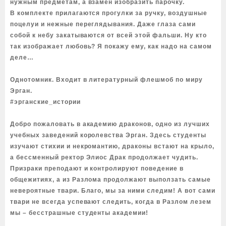
нужным предметам, а взамен изобразить парочку.
В комплекте прилагаются прогулки за ручку, воздушные
поцелуи и нежные переглядывания. Даже глаза сами
собой к небу закатываются от всей этой фальши. Ну кто
так изображает любовь? Я покажу ему, как надо на самом
деле…
Однотомник. Входит в литературный флешмоб по миру
Эрган.
#эрганские_истории
Добро пожаловать в академию драконов, одно из лучших
учебных заведений королевства Эрган. Здесь студенты
изучают стихии и некромантию, драконы встают на крыло,
а бессменный ректор Элиос Драк продолжает чудить.
Призраки преподают и контролируют поведение в
общежитиях, а из Разлома продолжают выползать самые
невероятные твари. Благо, мы за ними следим! А вот сами
твари не всегда успевают следить, когда в Разлом лезем
мы – бесстрашные студенты академии!