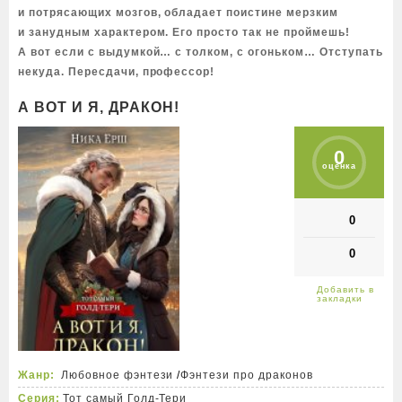
и потрясающих мозгов, обладает поистине мерзким
и занудным характером. Его просто так не проймешь!
А вот если с выдумкой… с толком, с огоньком… Отступать
некуда. Пересдачи, профессор!
А ВОТ И Я, ДРАКОН!
0
оценка
0
0
Жанр:
Любовное фэнтези
/
Фэнтези про драконов
Серия:
Тот самый Голд-Тери