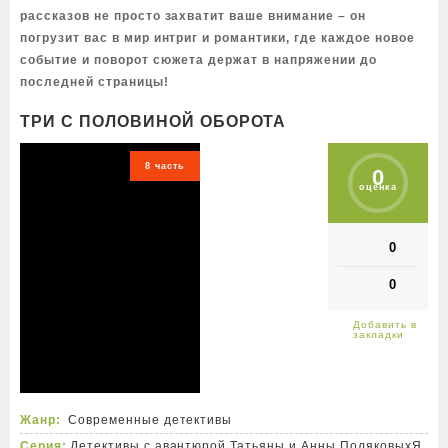
рассказов не просто захватит ваше внимание – он
погрузит вас в мир интриг и романтики, где каждое новое
событие и поворот сюжета держат в напряжении до
последней страницы!
ТРИ С ПОЛОВИНОЙ ОБОРОТА
8 часть
0
оценка
0
0
Жанр:
Современные детективы
Серия:
Детективы с авантюрой Татьяны и Анны Поляковых
Я