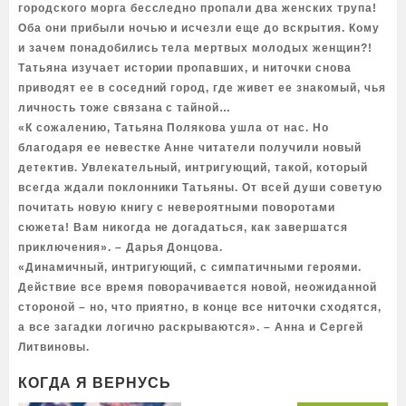
городского морга бесследно пропали два женских трупа!
Оба они прибыли ночью и исчезли еще до вскрытия. Кому
и зачем понадобились тела мертвых молодых женщин?!
Татьяна изучает истории пропавших, и ниточки снова
приводят ее в соседний город, где живет ее знакомый, чья
личность тоже связана с тайной…
«К сожалению, Татьяна Полякова ушла от нас. Но
благодаря ее невестке Анне читатели получили новый
детектив. Увлекательный, интригующий, такой, который
всегда ждали поклонники Татьяны. От всей души советую
почитать новую книгу с невероятными поворотами
сюжета! Вам никогда не догадаться, как завершатся
приключения». – Дарья Донцова.
«Динамичный, интригующий, с симпатичными героями.
Действие все время поворачивается новой, неожиданной
стороной – но, что приятно, в конце все ниточки сходятся,
а все загадки логично раскрываются». – Анна и Сергей
Литвиновы.
КОГДА Я ВЕРНУСЬ