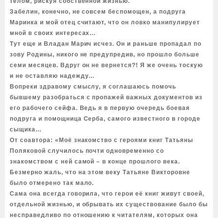
телом, рискуя собственной жизнью.
Забелин, конечно, не совсем беспомощен, а подруга
Маринка и мой отец считают, что он ловко манипулирует
мной в своих интересах…
Тут еще и Владан Марич исчез. Он и раньше пропадал по
зову Родины, никого не предупредив, но прошло больше
семи месяцев. Вдруг он не вернется?! Я же очень тоскую
и не оставляю надежду…
Вопреки здравому смыслу, я соглашаюсь помочь
бывшему разобраться с пропажей важных документов из
его рабочего сейфа. Ведь я в первую очередь боевая
подруга и помощница Серба, самого известного в городе
сыщика…
От соавтора: «Моё знакомство с героями книг Татьяны
Поляковой случилось почти одновременно со
знакомством с ней самой – в конце прошлого века.
Безмерно жаль, что на этом веку Татьяне Викторовне
было отмерено так мало.
Сама она всегда говорила, что герои её книг живут своей,
отдельной жизнью, и обрывать их существование было бы
несправедливо по отношению к читателям, которых она