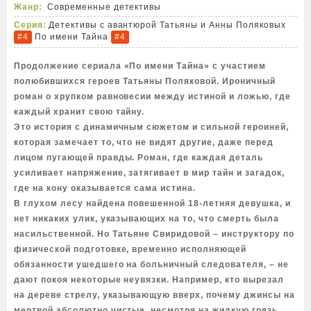
Жанр:
Современные детективы
Серия:
Детективы с авантюрой Татьяны и Анны Поляковых
По имени Тайна
#4
#4
Продолжение сериала «По имени Тайна» с участием
полюбившихся героев Татьяны Поляковой. Ироничный
роман о хрупком равновесии между истиной и ложью, где
каждый хранит свою тайну.
Это история с динамичным сюжетом и сильной героиней,
которая замечает то, что не видят другие, даже перед
лицом пугающей правды. Роман, где каждая деталь
усиливает напряжение, затягивает в мир тайн и загадок,
где на кону оказывается сама истина.
В глухом лесу найдена повешенной 18-летняя девушка, и
нет никаких улик, указывающих на то, что смерть была
насильственной. Но Татьяне Свиридовой – инструктору по
физической подготовке, временно исполняющей
обязанности ушедшего на больничный следователя, – не
дают покоя некоторые неувязки. Например, кто вырезал
на дереве стрелу, указывающую вверх, почему джинсы на
мертвой абсолютно чистые, несмотря на жидкую грязь