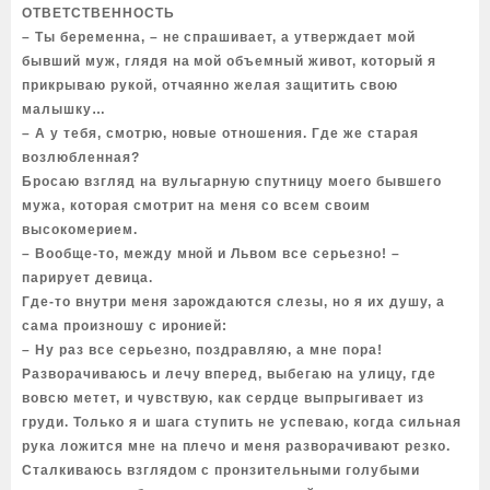
ОТВЕТСТВЕННОСТЬ
– Ты беременна, – не спрашивает, а утверждает мой
бывший муж, глядя на мой объемный живот, который я
прикрываю рукой, отчаянно желая защитить свою
малышку…
– А у тебя, смотрю, новые отношения. Где же старая
возлюбленная?
Бросаю взгляд на вульгарную спутницу моего бывшего
мужа, которая смотрит на меня со всем своим
высокомерием.
– Вообще-то, между мной и Львом все серьезно! –
парирует девица.
Где-то внутри меня зарождаются слезы, но я их душу, а
сама произношу с иронией:
– Ну раз все серьезно, поздравляю, а мне пора!
Разворачиваюсь и лечу вперед, выбегаю на улицу, где
вовсю метет, и чувствую, как сердце выпрыгивает из
груди. Только я и шага ступить не успеваю, когда сильная
рука ложится мне на плечо и меня разворачивают резко.
Сталкиваюсь взглядом с пронзительными голубыми