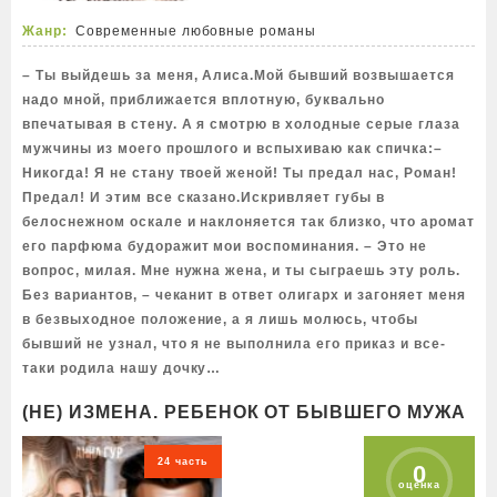
Жанр:
Современные любовные романы
– Ты выйдешь за меня, Алиса.Мой бывший возвышается
надо мной, приближается вплотную, буквально
впечатывая в стену. А я смотрю в холодные серые глаза
мужчины из моего прошлого и вспыхиваю как спичка:–
Никогда! Я не стану твоей женой! Ты предал нас, Роман!
Предал! И этим все сказано.Искривляет губы в
белоснежном оскале и наклоняется так близко, что аромат
его парфюма будоражит мои воспоминания. – Это не
вопрос, милая. Мне нужна жена, и ты сыграешь эту роль.
Без вариантов, – чеканит в ответ олигарх и загоняет меня
в безвыходное положение, а я лишь молюсь, чтобы
бывший не узнал, что я не выполнила его приказ и все-
таки родила нашу дочку…
(НЕ) ИЗМЕНА. РЕБЕНОК ОТ БЫВШЕГО МУЖА
24 часть
0
оценка