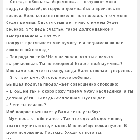
– Света, в общем я… беременна… – оглушает меня
подруга фразой, которую я должна была произнести
первой. Ведь сегодня гинеколог подтвердил, что у меня
будет малыш. Спустя семь лет у нас с мужем будет
ребенок. Это ведь счастье, такое долгожданное и
выстраданное! – Вот УЗИ.
Подруга протягивает мне бумагу, и я поднимаю на нее
ошалевший взгляд :
– Так рада за тебя! Но я не знала, что ты с кем-то
встречаешься. Ты не говорила! Кто же твой мужчина?!
Мне кажется, что я глохну, когда Валя отвечает уверенно:
– Это твой муж. Он отец моего ребенка.
Бывшая подруга продолжает совершенно спокойно:
– В общем так.Я скоро рожу твоему мужу наследника, а ты
должна уйти. Ты ведь бесплодная. Пустоцвет.
– Чего ты хочешь?!
Мой вопрос вызывает у Вали лишь улыбку:
–Муж просто тебя жалеет. Так что сделай одолжение,
хватит мучить и его, и меня. Мне вообще покой нужен. В
моем положении. Поэтому. Уходи от него ты.
***