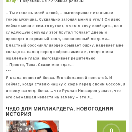
Жанр:
Современные любовные романы
– Ты станешь моей женой, – выговаривает стальным
тоном мужчина, буквально загоняя меня в угол! Он явно
сейчас меня с кем-то путает, о чем я хочу сообщить, но в
следующую секунду этот брутал толкает дверь и
проходит в огромный холл, наполненный людьми…
Властный босс-миллиардер срывает бирку, надевает мне
кольцо на палец перед собравшимися и, глядя в мои
ошалелые глаза, выговаривает решительно:
– Просто, Тина. Скажи мне «да»…
***
Я стала невестой босса. Его сбежавшей невестой. И
сейчас, когда ставлю чашку с кофе перед своим боссом, я
отвожу взгляд, боясь… что Руслан Невзоров узнает, что
его сбежавшая невеста на замену – это я…
ЧУДО ДЛЯ МИЛЛИАРДЕРА. НОВОГОДНЯЯ
ИСТОРИЯ
0