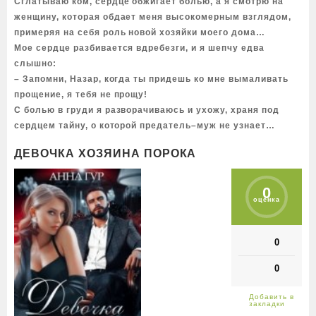
Сглатываю ком, сердце обжигает болью, а я смотрю на
женщину, которая обдает меня высокомерным взглядом,
примеряя на себя роль новой хозяйки моего дома…
Мое сердце разбивается вдребезги, и я шепчу едва
слышно:
– Запомни, Назар, когда ты придешь ко мне вымаливать
прощение, я тебя не прощу!
С болью в груди я разворачиваюсь и ухожу, храня под
сердцем тайну, о которой предатель–муж не узнает…
ДЕВОЧКА ХОЗЯИНА ПОРОКА
0
оценка
0
0