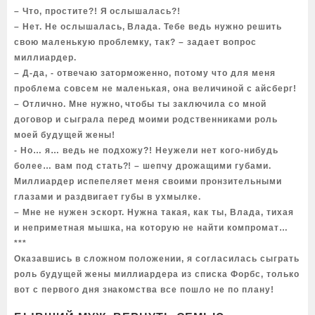
– Что, простите?! Я ослышалась?!
– Нет. Не ослышалась, Влада. Тебе ведь нужно решить
свою маленькую проблемку, так? – задает вопрос
миллиардер.
– Д-да, - отвечаю заторможенно, потому что для меня
проблема совсем не маленькая, она величиной с айсберг!
– Отлично. Мне нужно, чтобы ты заключила со мной
договор и сыграла перед моими родственниками роль
моей будущей жены!
- Но… я… ведь не подхожу?! Неужели нет кого-нибудь
более… вам под стать?! – шепчу дрожащими губами.
Миллиардер испепеляет меня своими пронзительными
глазами и раздвигает губы в ухмылке.
– Мне не нужен эскорт. Нужна такая, как ты, Влада, тихая
и неприметная мышка, на которую не найти компромат…
***
Оказавшись в сложном положении, я согласилась сыграть
роль будущей жены миллиардера из списка Форбс, только
вот с первого дня знакомства все пошло не по плану!