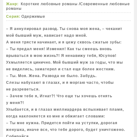
Жанр:
Короткие любовные романы
/
Современные любовные
романы
Серия:
Одержимые
– Я аннулировал развод. Ты снова моя жена, – чеканит
мой бывший муж, нависает надо мной.
А меня трясти начинает, и я цежу сквозь сжатые зубы:
– Ты предал меня! Изменил! Как ты смеешь вновь
врываться в мою жизнь?! Я ненавижу тебя, Юсупов!
Ухмыляется цинично. Мой бывший муж за годы, что мы
не виделись, заматерел и стал еще более жестким.
– Ты. Моя. Жена. Развода не было. Забудь.
Слезы набухают в глазах, и я моргаю часто, чтобы
не разреветься.
– Зачем тебе я, Игнат?! Что еще ты хочешь отнять
у меня?!
Улыбается, и в глазах миллиардера вспыхивает пламя,
когда наклоняется ко мне и обжигает словами:
– Ты мне нужна. Придется пойти на уступки, дорогая
женушка, иначе все, что тебе дорого, будет уничтожено.
Собирайся.