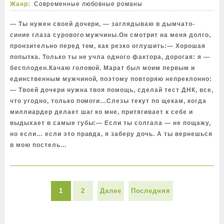
Жанр:
Современные любовные романы
— Ты нужен своей дочери, — заглядываю в дымчато-
синие глаза сурового мужчины.Он смотрит на меня долго,
пронзительно перед тем, как резко оглушить:— Хорошая
попытка. Только ты не учла одного фактора, дорогая: я —
бесплоден.Качаю головой. Марат был моим первым и
единственным мужчиной, поэтому повторяю непреклонно:
— Твоей дочери нужна твоя помощь, сделай тест ДНК, все,
что угодно, только помоги…Слезы текут по щекам, когда
миллиардер делает шаг ко мне, притягивает к себе и
выдыхает в самые губы:— Если ты солгала — не пощажу,
но если… если это правда, я заберу дочь. А ты вернешься
в мою постель…
1
2
Далее
Последняя