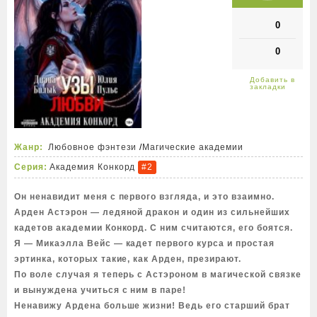
0
0
Жанр:
Любовное фэнтези
/
Магические академии
Серия:
Академия Конкорд
#2
Он ненавидит меня с первого взгляда, и это взаимно.
Арден Астэрон — ледяной дракон и один из сильнейших
кадетов академии Конкорд. С ним считаются, его боятся.
Я — Микаэлла Вейс — кадет первого курса и простая
эртинка, которых такие, как Арден, презирают.
По воле случая я теперь с Астэроном в магической связке
и вынуждена учиться с ним в паре!
Ненавижу Ардена больше жизни! Ведь его старший брат