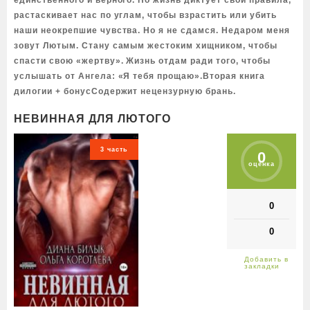
единственного и верного. Но жизнь диктует свои правила,
растаскивает нас по углам, чтобы взрастить или убить
наши неокрепшие чувства. Но я не сдамся. Недаром меня
зовут Лютым. Стану самым жестоким хищником, чтобы
спасти свою «жертву». Жизнь отдам ради того, чтобы
услышать от Ангела: «Я тебя прощаю».Вторая книга
дилогии + бонусСодержит нецензурную брань.
НЕВИННАЯ ДЛЯ ЛЮТОГО
3 часть
0
оценка
0
0