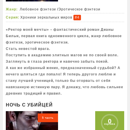
Жанр:
Любовное фэнтези
/
Эротическое фэнтези
Серия:
Хроники зеркальных миров
#4
«Ректор моей мечты» – фантастический роман Дианы
Билык, первая книга одноименного цикла, жанр любовное
фэнтези, эротическое фэнтези.
Стать невестой врага.
Поступить в академию элитных магов не по своей воле.
Заглянуть в глаза ректора и навечно забыть покой.
А как же избранный жених, предназначенный судьбой? А
нечего шляться где попало! Я теперь другого люблю и
стану лучшей ученицей, только бы оторвать от себя
навязанную истинную пару. Я докажу, что любовь сильнее
древних традиций и правил.
НОЧЬ С УБИЙЦЕЙ
5 часть
0
оценка