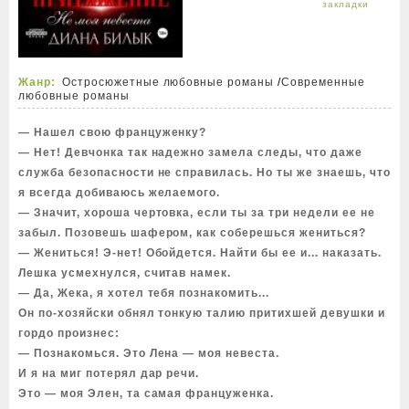
Жанр:
Остросюжетные любовные романы
/
Современные
любовные романы
— Нашел свою француженку?
— Нет! Девчонка так надежно замела следы, что даже
служба безопасности не справилась. Но ты же знаешь, что
я всегда добиваюсь желаемого.
— Значит, хороша чертовка, если ты за три недели ее не
забыл. Позовешь шафером, как соберешься жениться?
— Жениться! Э-нет! Обойдется. Найти бы ее и... наказать.
Лешка усмехнулся, считав намек.
— Да, Жека, я хотел тебя познакомить...
Он по-хозяйски обнял тонкую талию притихшей девушки и
гордо произнес:
— Познакомься. Это Лена — моя невеста.
И я на миг потерял дар речи.
Это — моя Элен, та самая француженка.