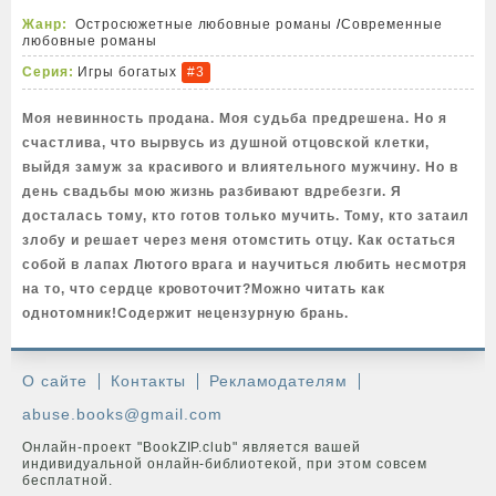
Жанр:
Остросюжетные любовные романы
/
Современные
любовные романы
Серия:
Игры богатых
#3
Моя невинность продана. Моя судьба предрешена. Но я
счастлива, что вырвусь из душной отцовской клетки,
выйдя замуж за красивого и влиятельного мужчину. Но в
день свадьбы мою жизнь разбивают вдребезги. Я
досталась тому, кто готов только мучить. Тому, кто затаил
злобу и решает через меня отомстить отцу. Как остаться
собой в лапах Лютого врага и научиться любить несмотря
на то, что сердце кровоточит?Можно читать как
однотомник!Содержит нецензурную брань.
О сайте
Контакты
Рекламодателям
abuse.books@gmail.com
Онлайн-проект "BookZIP.club" является вашей
индивидуальной онлайн-библиотекой, при этом совсем
бесплатной.