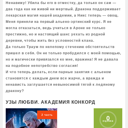
Ненавижу! Убила бы его в отместку, да только он сам —
два года как ни живой ни мертвый. Дракона поддерживает
лекарская магия нашей академии, а Никс теперь — овощ.
Меня приняли на первый альено-эртинский курс. Я не
могла отказаться, ведь учиться в Ароне не только
престижно, но и настоящий шанс уехать из родной
деревни, чтобы жить без условностей клана.
Да только Траум по нелепому стечению обстоятельств
пришел в себя. Он не только пробудился с моей помощью,
но и магически привязался ко мне, вражина! Я не давала
на подобное непотребство согласия!
И что теперь делать, если парные занятия с альеном
становятся с каждым днем все жарче, а вражда и
ненависть заглушается невыносимой тягой к ледяному
дракону?
УЗЫ ЛЮБВИ. АКАДЕМИЯ КОНКОРД
2 часть
0
оценка