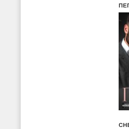
ПЕ
СН