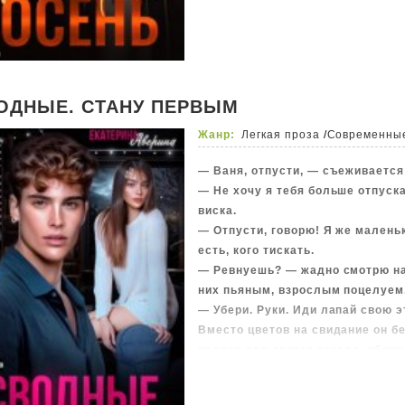
научиться любить?
#он с триггерами и принципами
#она милая, нежная, в беде (чут
#осень, немного творчества, нем
#а также все для читателей 18 + 
ОДНЫЕ. СТАНУ ПЕРВЫМ
#идеальных героев здесь нет.
Жанр:
Легкая проза
/
Современны
— Ваня, отпусти, — съеживается
— Не хочу я тебя больше отпуск
виска.
— Отпусти, говорю! Я же маленьк
есть, кого тискать.
— Ревнуешь? — жадно смотрю на 
них пьяным, взрослым поцелуем
— Убери. Руки. Иди лапай свою э
Вместо цветов на свидание он б
ролики для своего канала, обожа
обаятельно улыбается.
Когда мы виделись в последний 