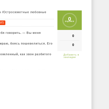
ы
/
Остросюжетные любовные
0
оценка
#5
бя говорить. — Вы меня
0
ираю, боясь пошевелиться. Его
0
омленный, как звон разбитого
боль. — Это… же ты, — рука
ные в крови, тянутся ко мне,
ется наружу. — Не трогай меня!
 назад, потом еще и еще.
 но я уже не слушаю.
 тогда, целую жизнь назад.
рь от прошлого.