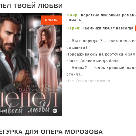
#Своегдепопалонеоставляю
ПЕЛ ТВОЕЙ ЛЮБВИ
Жанр:
Короткие любовные роман
романы
5 часть
Серия:
Наёмники любят навсегда
— Вы в порядке? — заставляю се
слышите?
Присаживаюсь на корточки и зам
глаза. Знакомые до боли.
— Алина? — голос хриплый, надл
стекла.
Нет. Это невозможно…
— Это ты, — его лицо искажает 
поднимается, пальцы, перепачкан
дрожат от холода.
— Нет! — мой отчаянный крик рв
Подскакиваю на ноги и делаю шаг
— Алина, — он снова зовет меня,
Разворачиваюсь и бегу. Бегу, как
ЕГУРКА ДЛЯ ОПЕРА МОРОЗОВА
Только теперь не из клетки, тепе