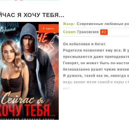
позволить этому случиться? Пер
которого все еще планирую заса
ЙЧАС Я ХОЧУ ТЕБЯ…
Жанр:
Современные любовные р
2 часть
Серия:
Грановские
#2
Он избалован и богат.
Родители позволяют ему все. В 
пресмыкаются даже преподават
Говорят, он может быть по-наст
безнаказанно рушит чужие жизни
Я думала, такой как он, никогда 
ведь кроме меня самой и пары с
нет.
Я очень сильно ошиблась. Этому
платья. Ему вдруг понадобились
И теперь его ничто не остановит.
слезы.
#ВовсемвиноватаУля
#Всесвоеношуссобой