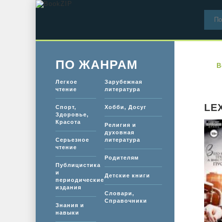
ПО ЖАНРАМ
B
Легкое
Зарубежная
чтение
литература
LE
Спорт,
Хобби, Досуг
Здоровье,
Красота
Религия и
духовная
Серьезное
литература
чтение
Родителям
Публицистика
и
Детские книги
периодические
издания
Словари,
Справочники
Знания и
навыки