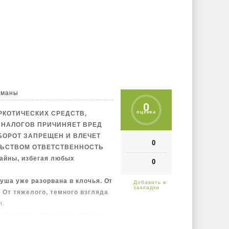
ионально
оманы
0
оценка
РКОТИЧЕСКИХ СРЕДСТВ,
АНАЛОГОВ ПРИЧИНЯЕТ ВРЕД
БОРОТ ЗАПРЕЩЕН И ВЛЕЧЕТ
0
ЛЬСТВОМ ОТВЕТСТВЕННОСТЬ
тайны, избегая любых
0
душа уже разорвана в клочья. От
 От тяжелого, темного взгляда
и.
е встречи, одна зеленоглазая
 месть помогут ему вновь