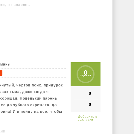
ки, ты знаешь.
заноза в заднице. Я с детства
оявилась она. Прибилась к
ть, пустил сначала
ить у себя. Кормлю, пою,
ряд нехитрых функций, чтобы я
 запасе пару чистых футболок.
ажды не перебрал и не
оманы
0
2
оценка
окнутый, чертов псих, придурок
азах тьма, даже когда я
0
хорошая. Новенький парень
0
 ее до зубного скрежета, до
ойна! И я пойду на все, чтобы
ции