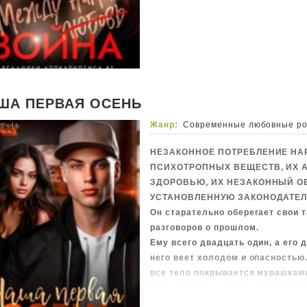
#сложные_отношения
#откровенно #нецензурно #эмоц
ША ПЕРВАЯ ОСЕНЬ
Жанр:
Современные любовные р
НЕЗАКОННОЕ ПОТРЕБЛЕНИЕ НА
ПСИХОТРОПНЫХ ВЕЩЕСТВ, ИХ 
ЗДОРОВЬЮ, ИХ НЕЗАКОННЫЙ О
УСТАНОВЛЕННУЮ ЗАКОНОДАТЕ
Он старательно оберегает свои 
разговоров о прошлом.
Ему всего двадцать один, а его 
него веет холодом и опасностью.
все тело покрывается мурашкам
Есть ли шанс, что три спонтанны
брюнетка в беде и долгожданная