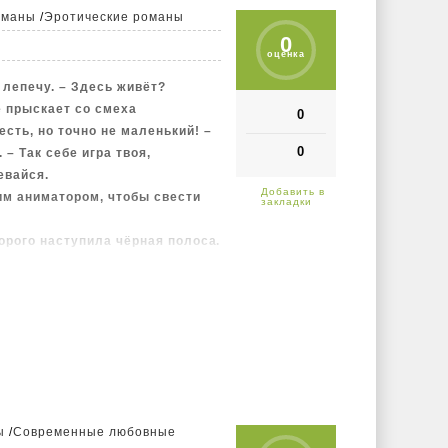
оманы
/
Эротические романы
0
оценка
 лепечу. – Здесь живёт?
е прыскает со смеха
0
сть, но точно не маленький! –
0
 – Так себе игра твоя,
евайся.
им аниматором, чтобы свести
торого наступила чёрная полоса.
а дурацкая шутка может
ещё и под Новый год!
ы
/
Современные любовные