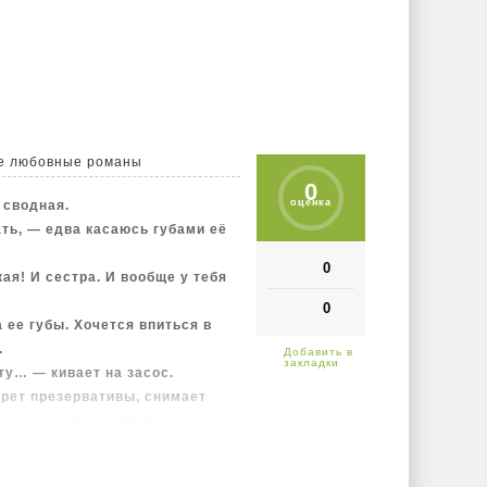
ь старше Ильи)
ного драмы, эмоции и страсть.
и старше))
е любовные романы
0
оценка
 сводная.
ать, — едва касаюсь губами её
0
ая! И сестра. И вообще у тебя
0
ее губы. Хочется впиться в
.
ту… — кивает на засос.
ерет презервативы, снимает
ет готовить и чертовски
раз, я носила огромные очки и