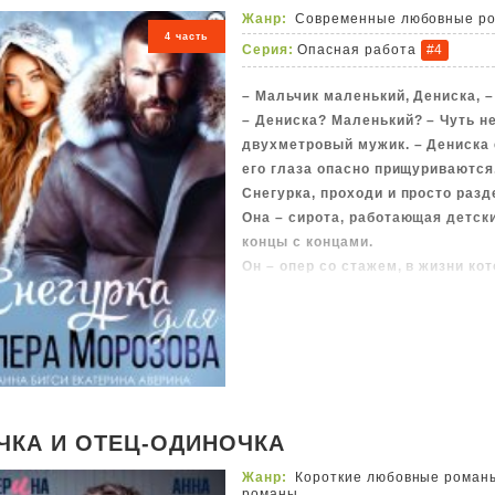
Жанр:
Современные любовные р
4 часть
Серия:
Опасная работа
#4
– Мальчик маленький, Дениска, –
– Дениска? Маленький? – Чуть н
двухметровый мужик. – Дениска е
его глаза опасно прищуриваются.
Снегурка, проходи и просто разд
Она – сирота, работающая детск
концы с концами.
Он – опер со стажем, в жизни ко
Никто из них не ожидал, что одн
доставить столько проблем. Да 
ЧКА И ОТЕЦ-ОДИНОЧКА
Жанр:
Короткие любовные роман
романы