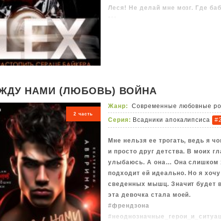
Леся! Не делай мне мозг. Где баб
***
Олеся Шестакова — сирота и моя 
мечтал о щенке или котенке, а п
моему гаражу, стал подкармлива
переночевать, в итоге оставил ж
одеваю. Она в ответ выполняет 
не зарос пылью и всегда имел в
ЖДУ НАМИ (ЛЮБОВЬ) ВОЙНА
Всех все устраивало, пока я одн
обнаружил ее в своей кровати.
Жанр:
Современные любовные р
2 часть
Серия:
Всадники апокалипсиса
#
Мне нельзя ее трогать, ведь я ч
и просто друг детства. В моих гл
улыбаюсь. А она… Она слишком 
подходит ей идеально. Но я хочу
сведенных мышц. Значит будет в
эта девочка стала моей.
#френдзона
#неоднозначные_герои_и_ситуа