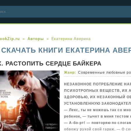
ookZip.ru
Авторы
Екатерина Аверина
СКАЧАТЬ КНИГИ ЕКАТЕРИНА АВЕ
X. РАСТОПИТЬ СЕРДЦЕ БАЙКЕРА
Жанр:
Современные любовные р
НЕЗАКОННОЕ ПОТРЕБЛЕНИЕ НА
ПСИХОТРОПНЫХ ВЕЩЕСТВ, ИХ 
ЗДОРОВЬЮ, ИХ НЕЗАКОННЫЙ О
УСТАНОВЛЕННУЮ ЗАКОНОДАТЕ
— Лекс, ты не можешь так со мно
ребенок, — тычет в меня тестом 
— А-бо-рт! — повторяю по слогам
обвожу рукой свой гараж. — О се