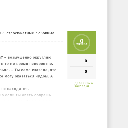
го внимания.
ну квартиру на двоих и вместе
ы, которые ожидают Ваню.
ы
/
Остросюжетные любовные
0
оценка
и? – возмущенно округляю
0
 в то же время невероятно.
ьял. – Ты сама сказала, что
0
же могу оказаться чудом. А
 не находится.
 Но если ты опять соврешь…
 ситуацией. Чем я думала,
ру?
 была лучшей в твоей жизни…
, что-то внутри меня
, он прав. Но как я могла