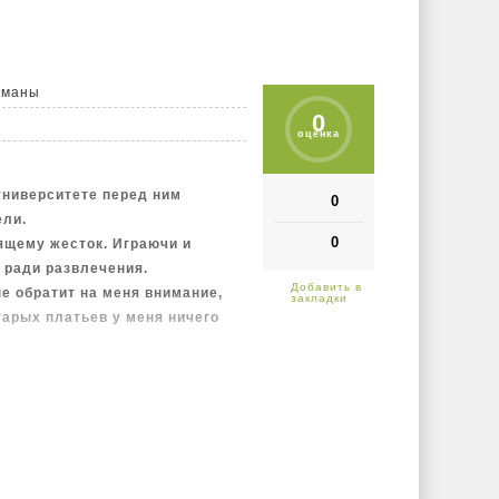
еспать с преступником,
дить за решетку…
оманы
0
оценка
университете перед ним
0
ели.
0
оящему жесток. Играючи и
 ради развлечения.
не обратит на меня внимание,
тарых платьев у меня ничего
 парню точно не нужны мои
 мое тело и мое сердце.
 Ни закон, ни мораль, ни мои