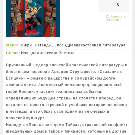
0
Жанр:
Мифы, Легенды, Эпос
/
Древневосточная литература
Серия:
Изящная классика Востока
Признанный шедевр японской классической литературы в
блестящем переводе Аркадия Стругацкого. «Сказание о
Ёсицунэ» – роман о рыцарстве и самурайском долге,
любви и чести. Знаменитый полководец, национальный
герой Японии, участник грандиозных событий,
определивших будущее страны на столетия вперед, он
остался не просто строчкой в учебнике истории, но вошел
в легенды, и его образ стал одним из ключевых в
японской культуре.
Наряду с «Повестью о доме Тайра», отразившей конфликт
феодальных домов Тайра и Минамото, который на долгие