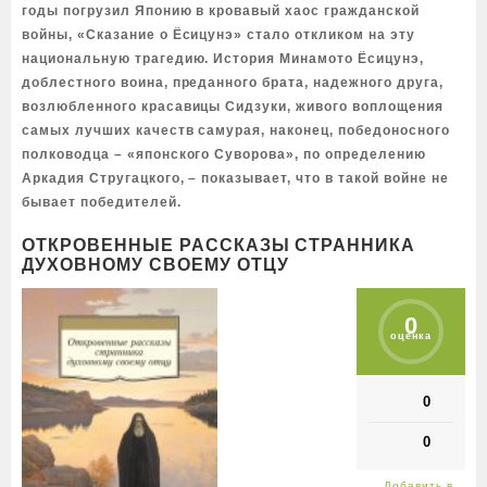
годы погрузил Японию в кровавый хаос гражданской
войны, «Сказание о Ёсицунэ» стало откликом на эту
национальную трагедию. История Минамото Ёсицунэ,
доблестного воина, преданного брата, надежного друга,
возлюбленного красавицы Сидзуки, живого воплощения
самых лучших качеств самурая, наконец, победоносного
полководца – «японского Суворова», по определению
Аркадия Стругацкого, – показывает, что в такой войне не
бывает победителей.
ОТКРОВЕННЫЕ РАССКАЗЫ СТРАННИКА
ДУХОВНОМУ СВОЕМУ ОТЦУ
0
оценка
0
0