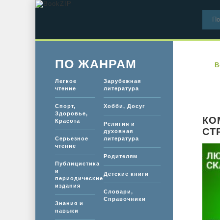
ПО ЖАНРАМ
B
Легкое
Зарубежная
чтение
литература
Спорт,
Хобби, Досуг
Здоровье,
КО
Красота
Религия и
СТ
духовная
Серьезное
литература
чтение
Родителям
Публицистика
и
Детские книги
периодические
издания
Словари,
Справочники
Знания и
навыки