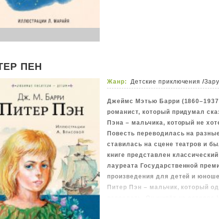
выбор…
В формате PDF A4 сохранён изда
ТЕР ПЕН
Жанр:
Детские приключения
/
Зару
Джеймс Мэтью Барри (1860–1937
романист, который придумал ска
Пэна – мальчика, который не хот
Повесть переводилась на разные
ставилась на сцене театров и б
книге представлен классический
лауреата Государственной прем
произведения для детей и юноше
Питер Пэн – мальчик, который о
взрослеть. Он живёт на острове
эльфами и гномами, русалками 