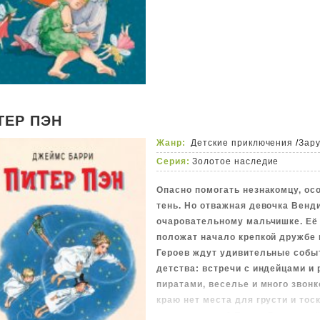
ТЕР ПЭН
Жанр:
Детские приключения
/
Зар
Серия:
Золотое наследие
Опасно помогать незнакомцу, осо
тень. Но отважная девочка Венд
очаровательному мальчишке. Её
положат начало крепкой дружбе
Героев ждут удивительные событ
детства: встречи с индейцами и
пиратами, веселье и много звонк
краю нет места для грусти и тоск
возвращаться? Перед Венди и е