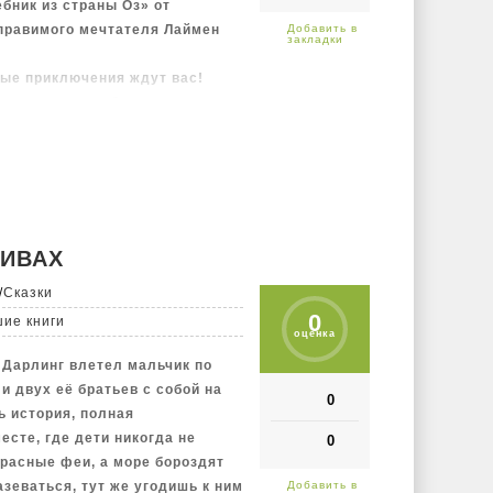
бник из страны Оз» от
правимого мечтателя Лаймен
ые приключения ждут вас!
адумываясь побежала за
алась в чудесной стране.
жки для увеличения роста,
ляпника и Мартовского Зайца –
!
евочки Дороти и унёс далеко-
ерь малышке вернуться домой?
 ИВАХ
на отправляется за помощью к
/
Сказки
телю Изумрудного города.
0
и, испытания на ловкость и
шие книги
оценка
ути.
 Дарлинг влетел мальчик по
бенно тому, кто теряет свою
и двух её братьев с собой на
и не может отказать в помощи
0
 история, полная
 доброта и отзывчивость
есте, где дети никогда не
0
 и невероятным приключениям.
красные феи, а море бороздят
ия на острове вечного
зеваться, тут же угодишь к ним
 русалками, битвы с коварными