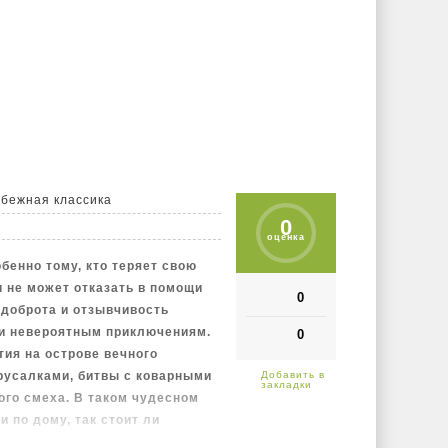
убежная классика
0
оценка
бенно тому, кто теряет свою
и не может отказать в помощи
0
 доброта и отзывчивость
 и невероятным приключениям.
0
ия на острове вечного
 русалками, битвы с коварными
ого смеха. В таком чудесном
и по дому, так стоит ли
ё братьями стоит сложный