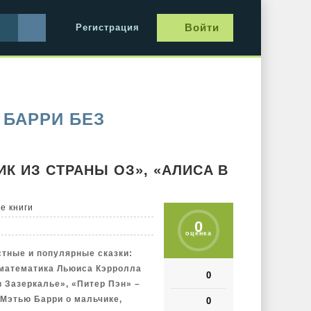
Войти
Регистрация
 БАРРИ БЕЗ
ИК ИЗ СТРАНЫ ОЗ», «АЛИСА В
е книги
0
оценка
тные и популярные сказки:
 математика Льюиса Кэрролла
0
в Зазеркалье», «Питер Пэн» –
Мэтью Барри о мальчике,
0