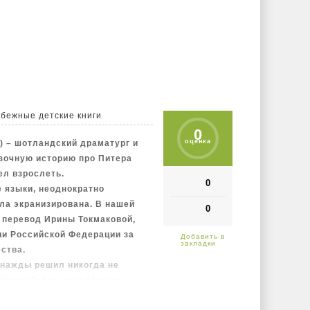
тельский дизайн.
бежные детские книги
0
оценка
) – шотландский драматург и
зочную историю про Питера
ел взрослеть.
0
 языки, неоднократно
ыла экранизирована. В нашей
0
 перевод Ирины Токмаковой,
ии Российской Федерации за
ства.
днажды решил никогда не
 Нетинебудет, населённом
и кровожадными пиратами. По