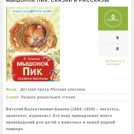
МЫШОНОК ПИК. СКАЗКИ И РАССКАЗЫ
0
оценка
0
0
Жанр:
Детская проза
/
Русская классика
Серия:
Лучшее дошкольное чтение
Виталий Валентинович Бианки (1894–1959) – писатель,
орнитолог, журналист. Его перу принадлежит много
произведений для детей о животных и нашей родной
природе.