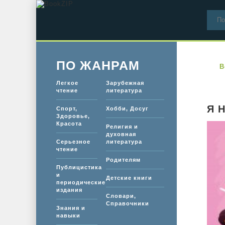
ПО ЖАНРАМ
B
Легкое
Зарубежная
чтение
литература
Я 
Спорт,
Хобби, Досуг
Здоровье,
Красота
Религия и
духовная
Серьезное
литература
чтение
Родителям
Публицистика
и
Детские книги
периодические
издания
Словари,
Справочники
Знания и
навыки