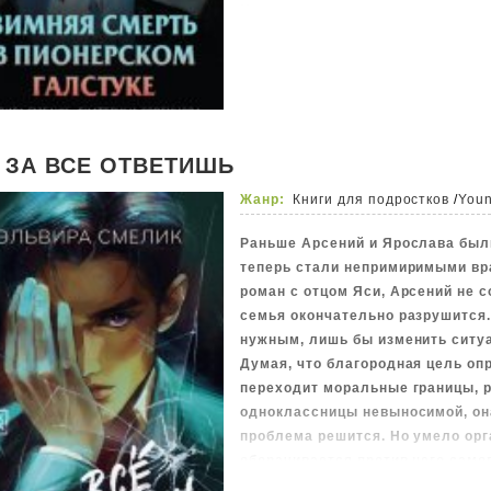
Но когда из-за сильного снегопа
электричество, зимний лагерь о
внешнего мира. И ловушка захло
сопровождающие детей взрослые
вести…
 ЗА ВСЕ ОТВЕТИШЬ
Жанр:
Книги для подростков
/
Youn
Раньше Арсений и Ярослава был
теперь стали непримиримыми вра
роман с отцом Яси, Арсений не с
семья окончательно разрушится.
нужным, лишь бы изменить ситу
Думая, что благородная цель оп
переходит моральные границы, р
одноклассницы невыносимой, она
проблема решится. Но умело орг
оборачивается против него само
презирать, а семья всё равно ра