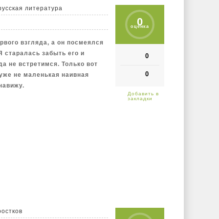
русская литература
0
оценка
ервого взгляда, а он посмеялся
Я старалась забыть его и
0
да не встретимся. Только вот
0
 уже не маленькая наивная
навижу.
ростков