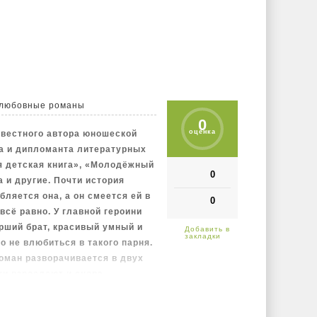
же давно. Осознав свои ошибки,
ить, пока не стало слишком
любовные романы
0
оценка
звестного автора юношеской
а и дипломанта литературных
я детская книга», «Молодёжный
0
 и другие. Почти история
ляется она, а он смеется ей в
0
 всё равно. У главной героини
арший брат, красивый умный и
о не влюбиться в такого парня.
Роман разворачивается в двух
жи взрослеют и снова
ьчиками и девочками, а
переворачивается: теперь тот