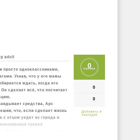
да на базе отключается
казывается отрезанным от
пывается: сотрудники базы и
 начинают пропадать без
g adult
0
оценка
и просто одноклассниками,
гами. Узнав, что у его мамы
обирается ждать, когда его
0
 Он сделает всё, что посчитает
ацию.
0
равдывает средства, Арс
ешив, что, если сделает жизнь
 с отцом уедет из города и
анизованная травля
го. Любимая девушка начинает
спадается, потому что