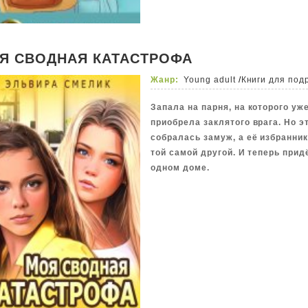
самый старший брат влюблен в ц
как будто всё равно…
Я СВОДНАЯ КАТАСТРОФА
Жанр:
Young adult
/
Книги для под
Запала на парня, на которого уж
приобрела заклятого врага. Но э
собралась замуж, а её избранник
той самой другой. И теперь прид
одном доме.