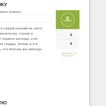
изненное тело вожатой…
ИЖУ
после себя ощущение липкого
овные романы
удалось провести очень тонкую
0
 по пионерским лагерям и
оценка
ом с толикой славянского
 и самый лучший на свете
ерина, автор телеграм-канала
 малолетка, глупая и
»
0
с первого взгляда, а он
0
ё сердце. Теперь я его
ь, что больше мы никогда-
БЛЮ