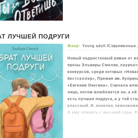
проблемы внутри неё возникли у
Арсений постарается всё исправ
поздно.
АТ ЛУЧШЕЙ ПОДРУГИ
Жанр:
Young adult
/
Современные 
Новый подростковый роман от и
прозы Эльвиры Смелик, лауреат
конкурсов, среди которых «Нова
бестселлер», Премия им. Куприна
«Евгения Онегина». Сначала влюб
лицо, потом влюбляется он, а ей
есть лучшая подруга, а у той ст
классный. И, конечно, невозможн
А ему плевать с высокой горы. 
временных плоскостях, персона
встречаются, будучи уже не мал
юношами и девушками. Ситуация 