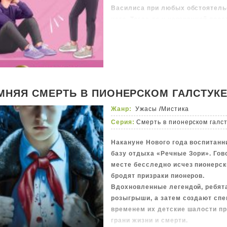
Василиса при любых обстоятель
него. Тогда-то у невзрачной про
план, она преображается в крас
МНЯЯ СМЕРТЬ В ПИОНЕРСКОМ ГАЛСТУК
Жанр:
Ужасы
/
Мистика
Серия:
Смерть в пионерском галс
Накануне Нового года воспитанн
базу отдыха «Речные Зори». Гово
месте бесследно исчез пионерски
бродят призраки пионеров.
Вдохновленные легендой, ребят
розыгрыши, а затем создают спе
временем их детские шалости п
грани жизни и смерти.