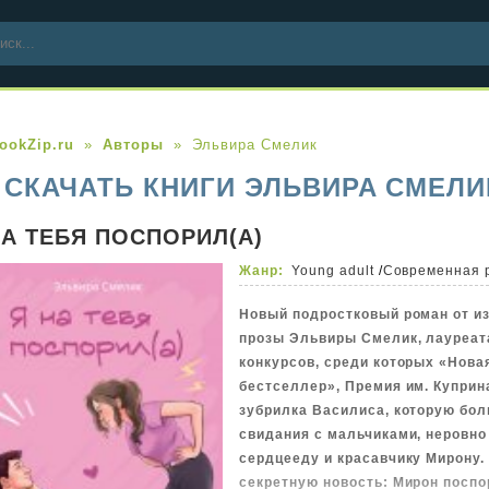
ookZip.ru
Авторы
Эльвира Смелик
СКАЧАТЬ КНИГИ ЭЛЬВИРА СМЕЛИ
НА ТЕБЯ ПОСПОРИЛ(А)
Жанр:
Young adult
/
Современная 
Новый подростковый роман от и
прозы Эльвиры Смелик, лауреат
конкурсов, среди которых «Нова
бестселлер», Премия им. Куприн
зубрилка Василиса, которую бол
свидания с мальчиками, неровн
сердцееду и красавчику Мирону.
секретную новость: Мирон поспор