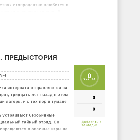
ствах стопроцентно влюбится в
стушки и возникает коварный
авицу и… держись, Мирон!
Е. ПРЕДЫСТОРИЯ
0
туке
оценка
ики интерната отправляются на
рят, тридцать лет назад в этом
0
й лагерь, и с тех пор в тумане
0
а устраивают безобидные
циальный тайный отряд. Со
ревращаются в опасные игры на