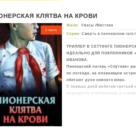
ОНЕРСКАЯ КЛЯТВА НА КРОВИ
Жанр:
Ужасы
/
Мистика
2 часть
Серия:
Смерть в пионерском галс
ТРИЛЛЕР В СЕТТИНГЕ ПИОНЕРС
ИДЕАЛЬНО ДЛЯ ПОКЛОННИКОВ 
ИВАНОВА.
Пионерский лагерь «Спутник» рас
по легенде, на плавающем остров
обитают духи нижнего мира.
С первых дней ребятам третьей с
мерещатся утопленники, а «ожи
из леса.
Ночью мальчики из первого отря
Там один из них приносит клятву
дружбы с лидером отряда. После
как совершенно другой человек –
превращается в дерзкого и само