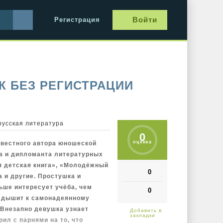
Войти
Регистрация
К БЕЗ РЕГИСТРАЦИИ
русская литература
0
оценка
звестного автора юношеской
а и дипломанта литературных
я детская книга», «Молодёжный
0
а и другие. Простушка и
ьше интересует учёба, чем
0
о дышит к самонадеянному
 Внезапно девушка узнает
ил с парнями на то, что