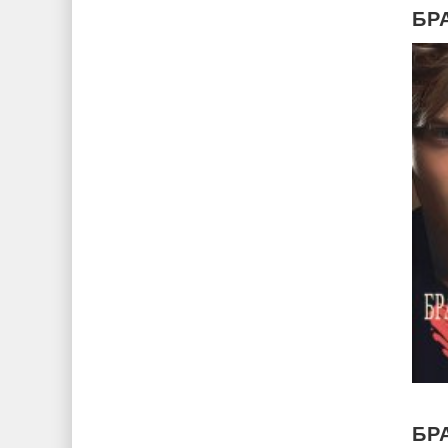
БР
БР