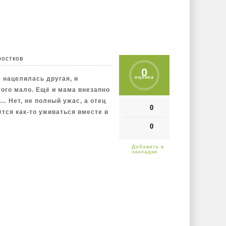
ветущую главную героиню, а ей
ростков
0
оценка
е нацелилась другая, и
того мало. Ещё и мама внезапно
… Нет, не полный ужас, а отец
0
ётся как-то уживаться вместе в
0