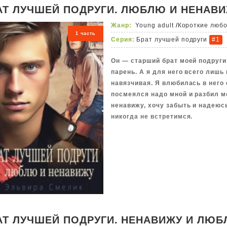
А наутро в лагере находят безж
АТ ЛУЧШЕЙ ПОДРУГИ. ЛЮБЛЮ И НЕНАВ
«Жуткая история, оставляющая 
Жанр:
Young adult
/
Короткие люб
страха по всему телу! Авторам 
1 часть
Серия:
Брат лучшей подруги
#1
грань между уютной ностальгией
мрачным, даже жестоким хоррор
Он — старший брат моей подруги
фольклора и язычества». – Екат
парень. А я для него всего лишь
«Она любит книжки. И не только
навязчивая. Я влюбилась в него 
посмеялся надо мной и разбил мо
ненавижу, хочу забыть и надеюс
никогда не встретимся.
АТ ЛУЧШЕЙ ПОДРУГИ. НЕНАВИЖУ И ЛЮ