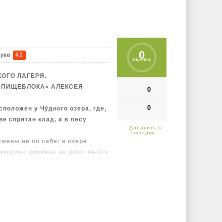
0
туке
#2
оценка
КОГО ЛАГЕРЯ.
«ПИЩЕБЛОКА» АЛЕКСЕЯ
0
0
положен у Чу́дного озера, где,
е спрятан клад, а в лесу
мены не по себе: в озере
вающие» деревья не дают выйти
да тайно выбираются к озеру.
 на крови, чтобы удостоиться
 чего… начинает вести себя
 из хлюпика и труса
уверенного нахала.