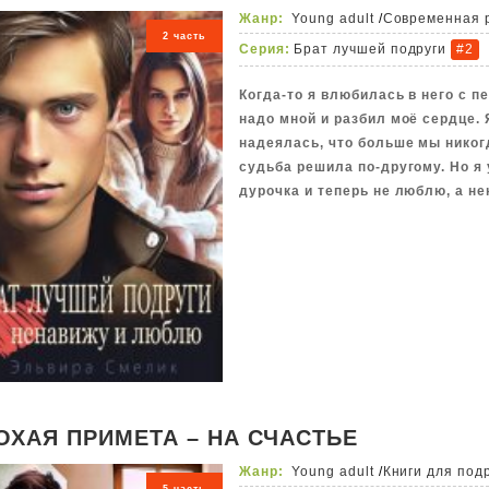
Жанр:
Young adult
/
Современная 
2 часть
Серия:
Брат лучшей подруги
#2
Когда-то я влюбилась в него с п
надо мной и разбил моё сердце. 
надеялась, что больше мы никог
судьба решила по-другому. Но я
дурочка и теперь не люблю, а не
ОХАЯ ПРИМЕТА – НА СЧАСТЬЕ
Жанр:
Young adult
/
Книги для под