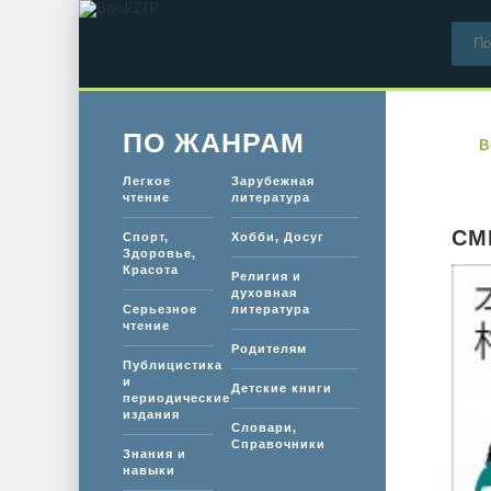
ПО ЖАНРАМ
B
Легкое
Зарубежная
чтение
литература
СМ
Спорт,
Хобби, Досуг
Здоровье,
Красота
Религия и
духовная
Серьезное
литература
чтение
Родителям
Публицистика
и
Детские книги
периодические
издания
Словари,
Справочники
Знания и
навыки