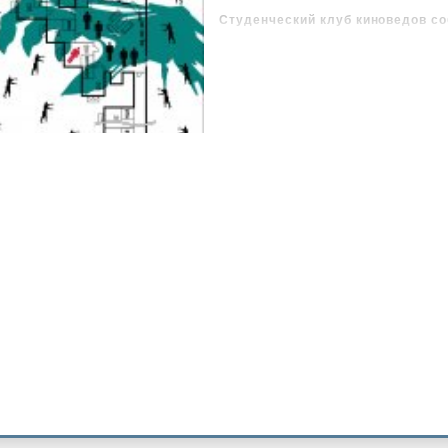
Студенческий клуб киноведов со
выездное заседание на вилле од
Туда очень хотят попасть трое с
любителей детективов. Им стало 
в штаб киноведов записку со сло
этом году?». Детективы знают, ч
трагедия, и во что бы то ни ста
Да, на вилле скрывается преступ
черный замысел. Но его планам,
суждено резко поменяться. В ре
атаки окрестные леса заполняю
блокируют виллу и идут на штур
покинуть ее пределы. А между 
погибает председатель клуба. И
убийцы, вооруженного хитростью
дедукцией…
______________________
«Несмотря на свою суровость, 