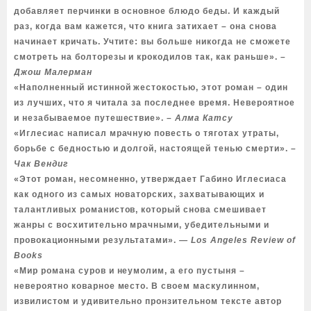
добавляет перчинки в основное блюдо беды. И каждый
раз, когда вам кажется, что книга затихает – она снова
начинает кричать. Учтите: вы больше никогда не сможете
смотреть на болторезы и крокодилов так, как раньше».
–
Джош Малерман
«Наполненный истинной жестокостью, этот роман – один
из лучших, что я читала за последнее время. Невероятное
и незабываемое путешествие».
– Алма Катсу
«Иглесиас написал мрачную повесть о тяготах утраты,
борьбе с бедностью и долгой, настоящей тенью смерти».
–
Чак Вендиг
«Этот роман, несомненно, утверждает Габино Иглесиаса
как одного из самых новаторских, захватывающих и
талантливых романистов, который снова смешивает
жанры с восхитительно мрачными, убедительными и
провокационными результатами».
― Los Angeles Review of
Books
«Мир романа суров и неумолим, а его пустыня –
невероятно коварное место. В своем маскулинном,
извилистом и удивительно пронзительном тексте автор