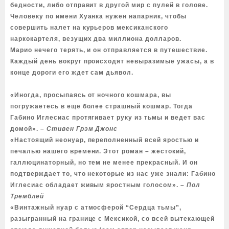
бедности, либо отправит в другой мир с пулей в голове.
Человеку по имени Хуанка нужен напарник, чтобы
совершить налет на курьеров мексиканского
наркокартеля, везущих два миллиона долларов.
Марио нечего терять, и он отправляется в путешествие.
Каждый день вокруг происходят невыразимые ужасы, а в
конце дороги его ждет сам дьявол.
«Иногда, просыпаясь от ночного кошмара, вы
погружаетесь в еще более страшный кошмар. Тогда
Габино Иглесиас протягивает руку из тьмы и ведет вас
домой».
– Стивен Грэм Джонс
«Настоящий неонуар, переполненный всей яростью и
печалью нашего времени. Этот роман – жестокий,
галлюцинаторный, но тем не менее прекрасный. И он
подтверждает то, что некоторые из нас уже знали: Габино
Иглесиас обладает живым яростным голосом».
– Пол
Тремблей
«Винтажный нуар с атмосферой “Сердца тьмы”,
разыгранный на границе с Мексикой, со всей вытекающей