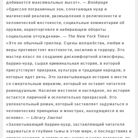
добивается максимальных высот».
― Bookpage
«Одиссея пограничных зон, сочетающая нуар и
магический реализм, размышления о религиозности и
человеческой жестокости, социальные комментарии об
оружии, наркоторговле и набирающем обороты
социальном отчуждении».
― The New York Times
«Это не обычный триллер. Сцены волшебства, любви и
веры противостоят жестокости, насилию и террору. Это
мастер-класс по созданию дискомфортной атмосферы,
баррио-нуар, сырая криминальная история, в которой
присутствуют призраки, культура и традиции народов, о
которых идет речь. Это захватывающая история о мести
со смертельным виражом, который не оставит читателя
равнодушным. Насилие жестокое и наглядное, но история
остается лиричной и ослепительно прекрасной. Это
увлекательный роман, который заставляет задуматься о
человеческих принципах и монстрах, находящихся в их
основе».
― Library Journal
«Захватывающий баррио-нуар, заставляющий читателя
задуматься о глубине тьмы в этом мире, о последствиях и