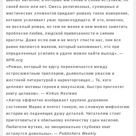
циклах насилия, в которые мы снова и снова вступаем, по
своей воле или нет. Смесь религиозных, суеверных и
мистических элементов придают роману такое измерение,
которое усиливает ужас происходящего. И это, конечно,
не веселый роман, но тем не менее в нем можно заметить
проблески любви, людской привязанности и сияние
красоты. Даже если они и не могут спасти нас, они все
равно являются маяком, который напоминает, что при
определенных усилиях и удаче можно найти выход».
―
NPR.org
«Роман, который по кругу переключается между
остросюжетным триллером, дьявольским ужасом и
жестокой литературой о наркоторговцах… Те, кого
цепляют мотивы героев и оккультизм, быстро проглотят
книгу целиком».
― Kirkus Reviews
«Автор эффектно изображает хрупкое душевное
состояние Марио и плетет тонкую, но сложную мифологию
истории из леденящих душу деталей. Читателям стоит
приготовиться к обильному количеству сцен насилия.
Любители жутких, но эмоционально глубоких книг
останутся довольны».
― Publishers Weekly