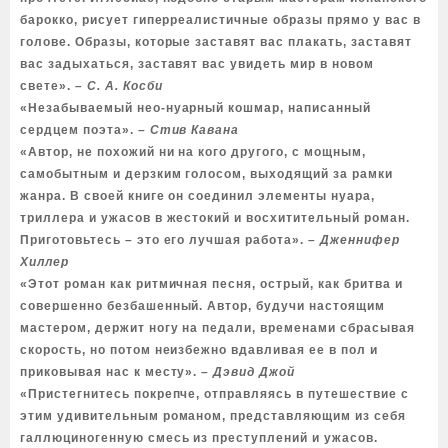
барокко, рисует гиперреалистичные образы прямо у вас в
голове. Образы, которые заставят вас плакать, заставят
вас задыхаться, заставят вас увидеть мир в новом
свете».
– С. А. Косби
«Незабываемый нео-нуарный кошмар, написанный
сердцем поэта».
– Стив Кавана
«Автор, не похожий ни на кого другого, с мощным,
самобытным и дерзким голосом, выходящий за рамки
жанра. В своей книге он соединил элементы нуара,
триллера и ужасов в жестокий и восхитительный роман.
Приготовьтесь – это его лучшая работа».
– Дженнифер
Хиллер
«Этот роман как ритмичная песня, острый, как бритва и
совершенно безбашенный. Автор, будучи настоящим
мастером, держит ногу на педали, временами сбрасывая
скорость, но потом неизбежно вдавливая ее в пол и
приковывая нас к месту».
– Дэвид Джой
«Пристегнитесь покрепче, отправляясь в путешествие с
этим удивительным романом, представляющим из себя
галлюциногенную смесь из преступлений и ужасов.