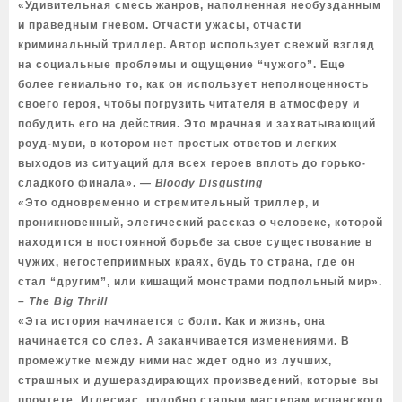
«Удивительная смесь жанров, наполненная необузданным
и праведным гневом. Отчасти ужасы, отчасти
криминальный триллер. Автор использует свежий взгляд
на социальные проблемы и ощущение “чужого”. Еще
более гениально то, как он использует неполноценность
своего героя, чтобы погрузить читателя в атмосферу и
побудить его на действия. Это мрачная и захватывающий
роуд-муви, в котором нет простых ответов и легких
выходов из ситуаций для всех героев вплоть до горько-
сладкого финала».
― Bloody Disgusting
«Это одновременно и стремительный триллер, и
проникновенный, элегический рассказ о человеке, которой
находится в постоянной борьбе за свое существование в
чужих, негостеприимных краях, будь то страна, где он
стал “другим”, или кишащий монстрами подпольный мир».
– The Big Thrill
«Эта история начинается с боли. Как и жизнь, она
начинается со слез. А заканчивается изменениями. В
промежутке между ними нас ждет одно из лучших,
страшных и душераздирающих произведений, которые вы
прочтете. Иглесиас, подобно старым мастерам испанского