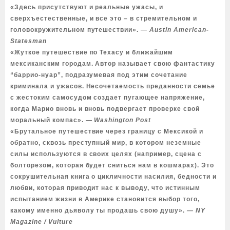
«Здесь присутствуют и реальные ужасы, и
сверхъестественные, и все это – в стремительном и
головокружительном путешествии».
― Austin American-
Statesman
«Жуткое путешествие по Техасу и ближайшим
мексиканским городам. Автор называет свою фантастику
“баррио-нуар”, подразумевая под этим сочетание
криминала и ужасов. Несочетаемость преданности семье
с жестоким самосудом создает пугающее напряжение,
когда Марио вновь и вновь подвергает проверке свой
моральный компас».
― Washington Post
«Брутальное путешествие через границу с Мексикой и
обратно, сквозь преступный мир, в котором неземные
силы используются в своих целях (например, сцена с
болторезом, которая будет сниться нам в кошмарах). Это
сокрушительная книга о цикличности насилия, бедности и
любви, которая приводит нас к выводу, что истинным
испытанием жизни в Америке становится выбор того,
какому именно дьяволу ты продашь свою душу».
― NY
Magazine / Vulture