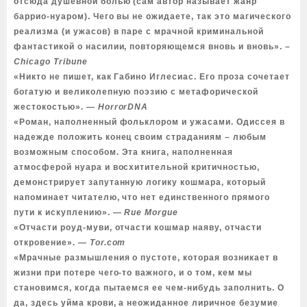
отсюда душевной болью (сам автор называет жанр
баррио-нуаром). Чего вы не ожидаете, так это магического
реализма (и ужасов) в паре с мрачной криминальной
фантастикой о насилии, повторяющемся вновь и вновь».
–
Chicago Tribune
«Никто не пишет, как Габино Иглесиас. Его проза сочетает
богатую и великолепную поэзию с метафорической
жестокостью».
― HorrorDNA
«Роман, наполненный фольклором и ужасами. Одиссея в
надежде положить конец своим страданиям – любым
возможным способом. Эта книга, наполненная
атмосферой нуара и восхитительной критичностью,
демонстрирует запутанную логику кошмара, который
напоминает читателю, что нет единственного прямого
пути к искуплению».
― Rue Morgue
«Отчасти роуд-муви, отчасти кошмар наяву, отчасти
откровение».
― Tor.com
«Мрачные размышления о пустоте, которая возникает в
жизни при потере чего-то важного, и о том, кем мы
становимся, когда пытаемся ее чем-нибудь заполнить. О
да, здесь уйма крови, а неожиданное лиричное безумие