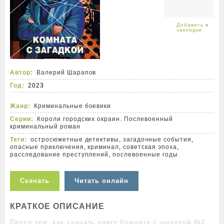
Автор:
Валерий Шарапов
Год:
2023
Жанр:
Криминальные боевики
Серии:
Короли городских окраин. Послевоенный
криминальный роман
Теги:
остросюжетные детективы
,
загадочные события
,
опасные приключения
,
криминал
,
советская эпоха
,
расследование преступлений
,
послевоенные годы
Скачать
Читать онлайн
КРАТКОЕ ОПИСАНИЕ
Перед тем, как скачать книгу Комната с загадкой fb2