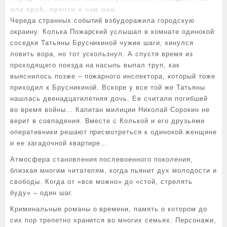
или epub, прочти о чем она:
Череда странных событий взбудоражила городскую
окраину. Колька Пожарский услышал в комнате одинокой
соседки Татьяны Брусникиной чужие шаги, кинулся
ловить вора, но тот ускользнул. А спустя время из
проходящего поезда на насыпь выпал труп, как
выяснилось позже – пожарного инспектора, который тоже
приходил к Брусникиной. Вскоре у все той же Татьяны
нашлась двенадцатилетняя дочь. Ее считали погибшей
во время войны… Капитан милиции Николай Сорокин не
верит в совпадения. Вместе с Колькой и его друзьями
оперативники решают присмотреться к одинокой женщине
и ее загадочной квартире…
Атмосфера становления послевоенного поколения,
близкая многим читателям, когда пьянит дух молодости и
свободы. Когда от «все можно» до «стой, стрелять
буду» – один шаг.
Криминальные романы о времени, память о котором до
сих пор трепетно хранится во многих семьях. Персонажи,