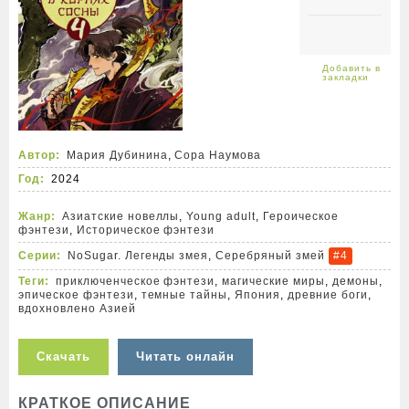
Автор:
Мария Дубинина
,
Сора Наумова
Год:
2024
Жанр:
Азиатские новеллы
,
Young adult
,
Героическое
фэнтези
,
Историческое фэнтези
Серии:
NoSugar. Легенды змея
,
Серебряный змей
#4
Теги:
приключенческое фэнтези
,
магические миры
,
демоны
,
эпическое фэнтези
,
темные тайны
,
Япония
,
древние боги
,
вдохновлено Азией
Скачать
Читать онлайн
КРАТКОЕ ОПИСАНИЕ