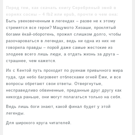
Перед тем, как скачать книгу Серебряный змей в
корнях сосны – 4 fb2 или epub, прочти о чем она:
Быть увековеченным в легендах – разве не к этому
стремятся все герои? Мацумото Хизаши, проклятый
богами ёкай-оборотень, прожил слишком долго, чтобы
разочароваться в легендах, ведь ни одна из них не
говорила правды – порой даже самые жестокие из
злодеев всего лишь люди, а отдать жизнь за друга –
страшнее, чем кажется.
Их с Кентой путь проходит по руинам привычного мира
туда, где небо багровеет отблесками огней Ёми, и все
вопросы обретают свои ответы. Отвергнутые,
несправедливо обвиненные, преданные друг другу как
никогда раньше, они могут полагаться только на себя.
Ведь лишь боги знают, какой финал будет у этой
легенды.
Для широкого круга читателей.