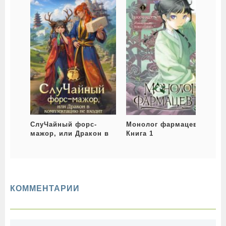
СлуЧайный форс-
Монолог фармацевта.
Т
мажор, или Дракон в
Книга 1
комплектацию не
входит
КОММЕНТАРИИ