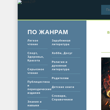
ПО ЖАНРАМ
B
Легкое
Зарубежная
чтение
литература
Спорт,
Хобби, Досуг
Здоровье,
Красота
Религия и
духовная
Серьезное
литература
чтение
Родителям
Публицистика
и
Детские книги
периодические
издания
Словари,
Справочники
Знания и
навыки