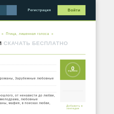
Войти
Регистрация
Птица, лишенная голоса
И
СКАЧАТЬ БЕСПЛАТНО
0
оценка
 романы
,
Зарубежные любовные
рошлого
,
от ненависти до любви
,
 мелодрама
,
любовные
маны
,
мафия
,
в поисках любви
,