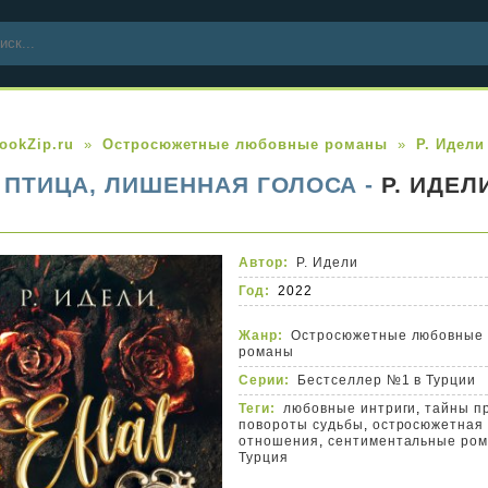
ookZip.ru
Остросюжетные любовные романы
Р. Идели
ПТИЦА, ЛИШЕННАЯ ГОЛОСА -
Р. ИДЕЛ
Автор:
Р. Идели
Год:
2022
Жанр:
Остросюжетные любовные
романы
Серии:
Бестселлер №1 в Турции
Теги:
любовные интриги
,
тайны п
повороты судьбы
,
остросюжетная
отношения
,
сентиментальные ро
Турция