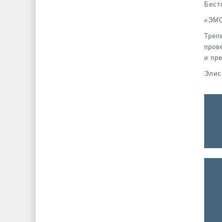
Бест
«ЭМ
Треп
пров
и пр
Элис