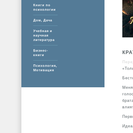
Книги по
психологии
Дом, Дача
Учебная и
научная
литература
Бизнес-
КРА
книги
Пере
Психология,
«Тол
Мотивация
Бест
Меня
голо
брат
влия
Перв
Идеа