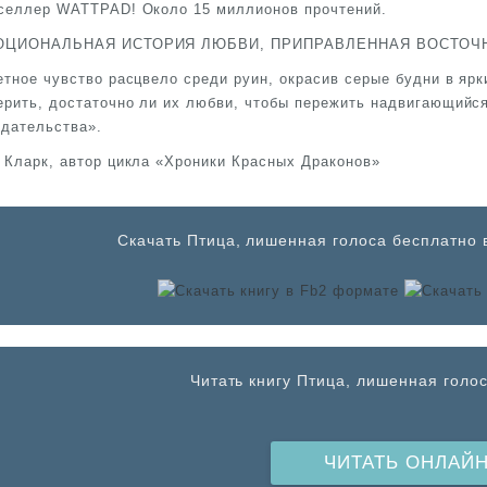
селлер WATTPAD! Около 15 миллионов прочтений.
ОЦИОНАЛЬНАЯ ИСТОРИЯ ЛЮБВИ, ПРИПРАВЛЕННАЯ ВОСТОЧ
етное чувство расцвело среди руин, окрасив серые будни в ярк
ерить, достаточно ли их любви, чтобы пережить надвигающийс
едательства».
 Кларк, автор цикла «Хроники Красных Драконов»
Cкачать Птица, лишенная голоса бесплатно в
Читать книгу Птица, лишенная голо
ЧИТАТЬ ОНЛАЙ