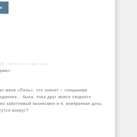
н
ub, прочти о чем она:
ираю».
ал меня «Ляль», что значит – «лишенная
а одинока… была, пока друг моего сводного
 но заботливый бизнесмен и я, внебрачная дочь
тутся вокруг?