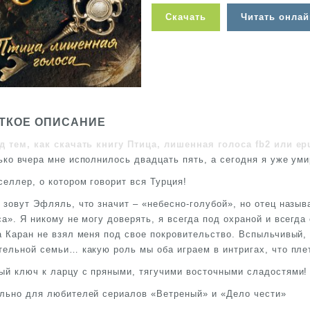
Скачать
Читать онлай
ТКОЕ ОПИСАНИЕ
д тем, как скачать книгу Птица, лишенная голоса fb2 или ep
ько вчера мне исполнилось двадцать пять, а сегодня я уже ум
селлер, о котором говорит вся Турция!
 зовут Эфляль, что значит – «небесно-голубой», но отец назыв
са». Я никому не могу доверять, я всегда под охраной и всегд
а Каран не взял меня под свое покровительство. Вспыльчивый,
тельной семьи… какую роль мы оба играем в интригах, что пле
ый ключ к ларцу с пряными, тягучими восточными сладостями!
льно для любителей сериалов «Ветреный» и «Дело чести»