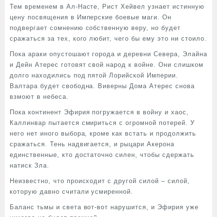
Тем временем в Ал-Насте, Рист Хейвел узнает истинную
цену посвящения в Имперские боевые маги. Он
подвергает сомнению собственную веру, но будет
сражаться за тех, кого любит, чего бы ему это ни стоило.
Пока араки опустошают города и деревни Севера, Элайна
и Дейн Атерес готовят свой народ к войне. Они слишком
долго находились под пятой Лорийской Империи.
Валтара будет свободна. Виверны Дома Атерес снова
взмоют в небеса.
Пока континент Эфирия погружается в войну и хаос,
Каллинвар пытается смириться с огромной потерей. У
него нет иного выбора, кроме как встать и продолжить
сражаться. Тень надвигается, и рыцари Акерона
единственные, кто достаточно силен, чтобы сдержать
натиск Зла.
Неизвестно, что происходит с другой силой – силой,
которую давно считали усмиренной.
Баланс тьмы и света вот-вот нарушится, и Эфирия уже