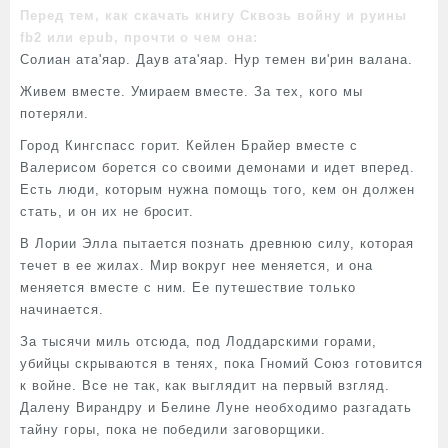
Перед тем, как скачать книгу Сквозь войну и руины
fb2 или epub, прочти о чем она:
Солиан ата'яар. Даув ата'яар. Нур темен ви'рин валана.
Живем вместе. Умираем вместе. За тех, кого мы
потеряли.
Город Кингспаcс горит. Кейлен Брайер вместе с
Валерисом борется со своими демонами и идет вперед.
Есть люди, которым нужна помощь того, кем он должен
стать, и он их не бросит.
В Лории Элла пытается познать древнюю силу, которая
течет в ее жилах. Мир вокруг нее меняется, и она
меняется вместе с ним. Ее путешествие только
начинается.
За тысячи миль отсюда, под Лоддарскими горами,
убийцы скрываются в тенях, пока Гномий Союз готовится
к войне. Все не так, как выглядит на первый взгляд.
Далену Вирандру и Белине Луне необходимо разгадать
тайну горы, пока не победили заговорщики.