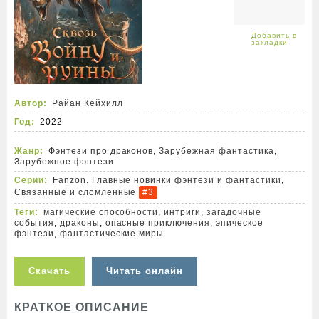
Автор:
Райан Кейхилл
Год:
2022
Жанр:
Фэнтези про драконов
,
Зарубежная фантастика
,
Зарубежное фэнтези
Серии:
Fanzon. Главные новинки фэнтези и фантастики
,
Связанные и сломленные
#3
Теги:
магические способности
,
интриги
,
загадочные
события
,
драконы
,
опасные приключения
,
эпическое
фэнтези
,
фантастические миры
Скачать
Читать онлайн
КРАТКОЕ ОПИСАНИЕ