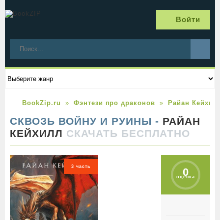
Войти
BookZip.ru
Фэнтези про драконов
Райан Кейхил
СКВОЗЬ ВОЙНУ И РУИНЫ -
РАЙАН
КЕЙХИЛЛ
СКАЧАТЬ БЕСПЛАТНО
3 часть
0
оценка