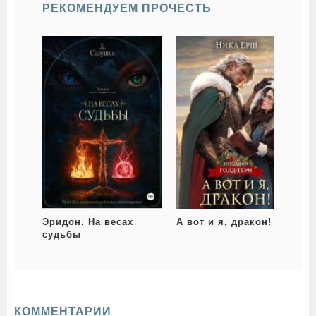
РЕКОМЕНДУЕМ ПРОЧЕСТЬ
Эридон. На весах
А вот и я, дракон!
П
судьбы
КОММЕНТАРИИ