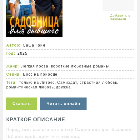
Автор:
Саша Грин
Год:
2025
Жанр:
Легкая проза
,
Короткие любовные романы
Серии:
Босс на природе
Теги:
только на Литрес
,
Самиздат
,
страстная любовь
,
романтическая любовь
,
дружба
Скачать
Читать онлайн
КРАТКОЕ ОПИСАНИЕ
Перед тем, как скачать книгу Садовница для бывшего
fb2 или epub, прочти о чем она: