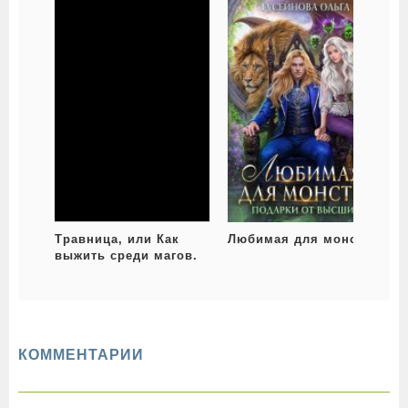
Травница, или Как
Любимая для монстра
выжить среди магов.
Том 2
К
н
КОММЕНТАРИИ