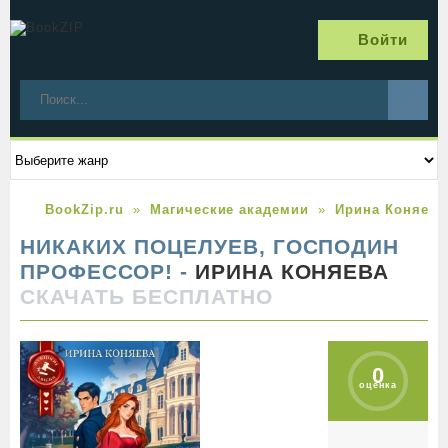
Войти
BookZip.ru
Магические академии
Ирина Коняева
НИКАКИХ ПОЦЕЛУЕВ, ГОСПОДИН
ПРОФЕССОР! -
ИРИНА КОНЯЕВА
СКАЧАТЬ БЕСПЛАТНО
0
оценка