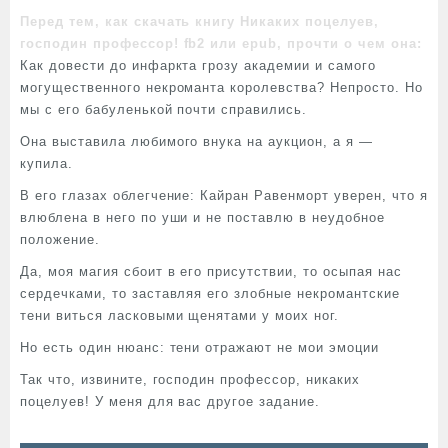
Перед тем, как скачать книгу Никаких поцелуев,
господин профессор! fb2 или epub, прочти о чем она:
Как довести до инфаркта грозу академии и самого
могущественного некроманта королевства? Непросто. Но
мы с его бабуленькой почти справились.
Она выставила любимого внука на аукцион, а я —
купила.
В его глазах облегчение: Кайран Равенморт уверен, что я
влюблена в него по уши и не поставлю в неудобное
положение.
Да, моя магия сбоит в его присутствии, то осыпая нас
сердечками, то заставляя его злобные некромантские
тени виться ласковыми щенятами у моих ног.
Но есть один нюанс: тени отражают не мои эмоции
Так что, извините, господин профессор, никаких
поцелуев! У меня для вас другое задание.