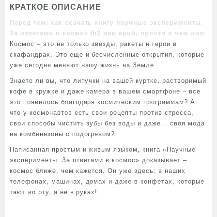
КРАТКОЕ ОПИСАНИЕ
Перед тем, как скачать книгу Научные эксперименты.
За ответами в космос fb2 или epub, прочти о чем она:
Космос – это не только звезды, ракеты и герои в
скафандрах. Это еще и бесчисленные открытия, которые
уже сегодня меняют нашу жизнь на Земле.
Знаете ли вы, что липучки на вашей куртке, растворимый
кофе в кружке и даже камера в вашем смартфоне – все
это появилось благодаря космическим программам? А
что у космонавтов есть свои рецепты против стресса,
свои способы чистить зубы без воды и даже… своя мода
на комбинезоны с подогревом?
Написанная простым и живым языком, книга «Научные
эксперименты. За ответами в космос» доказывает –
космос ближе, чем кажется. Он уже здесь: в наших
телефонах, машинах, домах и даже в конфетах, которые
тают во рту, а не в руках!