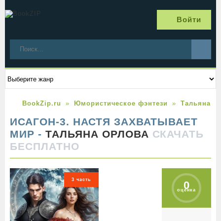
Войти
BookZip.ru
Юмористическое фэнтези
Тальяна О
ИСАГОН-3. НАСТЯ ЗАХВАТЫВАЕТ
МИР -
ТАЛЬЯНА ОРЛОВА
СКАЧАТЬ
БЕСПЛАТНО
3 часть
0
оценка