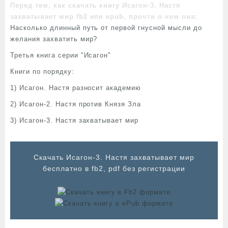
Перед тем, как скачать книгу Исагон-3. Настя
захватывает мир fb2 или epub, прочти о чем она:
Насколько длинный путь от первой гнусной мысли до
желания захватить мир?
Третья книга серии "Исагон"
Книги по порядку:
1) Исагон. Настя разносит академию
2) Исагон-2. Настя против Князя Зла
3) Исагон-3. Настя захватывает мир
Cкачать Исагон-3. Настя захватывает мир
бесплатно в fb2, pdf без регистрации