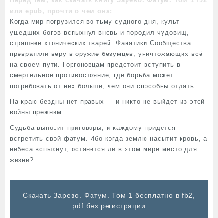
Перед тем, как скачать книгу Зарево. Фатум. Том 1 fb2
или epub, прочти о чем она:
Когда мир погрузился во тьму судного дня, культ
ушедших богов вспыхнул вновь и породил чудовищ,
страшнее хтонических тварей. Фанатики Сообщества
превратили веру в оружие безумцев, уничтожающих всё
на своем пути. Горгоновцам предстоит вступить в
смертельное противостояние, где борьба может
потребовать от них больше, чем они способны отдать.
На краю бездны нет правых — и никто не выйдет из этой
войны прежним.
Судьба выносит приговоры, и каждому придется
встретить свой фатум. Ибо когда землю насытит кровь, а
небеса вспыхнут, останется ли в этом мире место для
жизни?
Cкачать Зарево. Фатум. Том 1 бесплатно в fb2,
pdf без регистрации