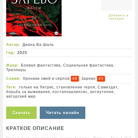
Автор:
Диана Ва-Шаль
Год:
2025
Жанр:
Боевая фантастика
,
Социальная фантастика
,
Триллеры
Серии:
Хроники змей и серпов
,
Зарево
#8
#3
Теги:
только на Литрес
,
становление героя
,
Самиздат
,
борьба за выживание
,
постапокалипсис
,
антиутопия
,
авторский мир
Скачать
Читать онлайн
КРАТКОЕ ОПИСАНИЕ