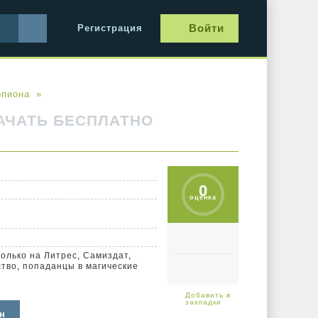
Войти
Регистрация
рпиона
АЧАТЬ БЕСПЛАТНО
0
оценка
только на Литрес
,
Самиздат
,
ство
,
попаданцы в магические
н