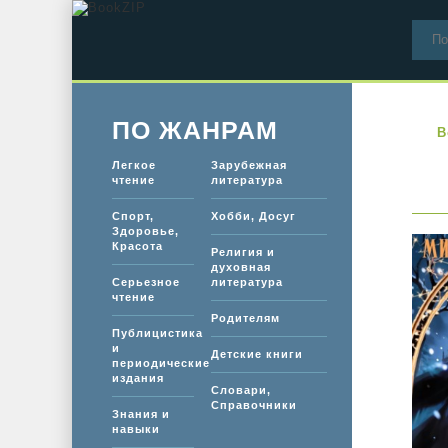
ПО ЖАНРАМ
B
Легкое
Зарубежная
чтение
литература
Спорт,
Хобби, Досуг
Здоровье,
Красота
Религия и
духовная
Серьезное
литература
чтение
Родителям
Публицистика
и
Детские книги
периодические
издания
Словари,
Справочники
Знания и
навыки