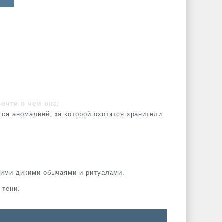
рочти о чем она:
тся аномалией, за которой охотятся хранители
оими дикими обычаями и ритуалами.
 тени.