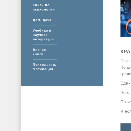
Книги по
психологии
Дом, Дача
Учебная и
научная
литература
Бизнес-
КРА
книги
Пере
Психология,
Попа
Мотивация
гран
Един
Но он
Он и
И ес