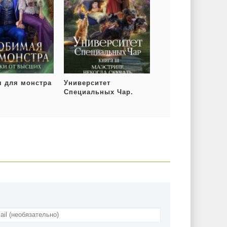
 для монстра
Университет
Специальных Чар.
Книга 3. Маэстрине
некогда скучать