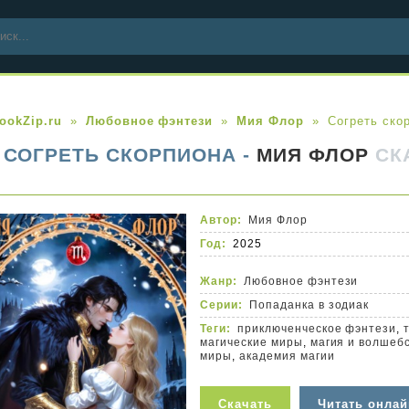
ookZip.ru
Любовное фэнтези
Мия Флор
Согреть ско
СОГРЕТЬ СКОРПИОНА -
МИЯ ФЛОР
СК
Автор:
Мия Флор
Год:
2025
Жанр:
Любовное фэнтези
Серии:
Попаданка в зодиак
Теги:
приключенческое фэнтези
,
магические миры
,
магия и волшеб
миры
,
академия магии
Скачать
Читать онлай