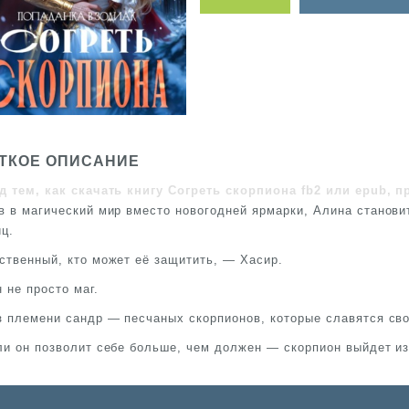
ТКОЕ ОПИСАНИЕ
д тем, как скачать книгу Согреть скорпиона fb2 или epub, п
в в магический мир вместо новогодней ярмарки, Алина станови
иц.
ственный, кто может её защитить, — Хасир.
 не просто маг.
з племени сандр — песчаных скорпионов, которые славятся св
ли он позволит себе больше, чем должен — скорпион выйдет из