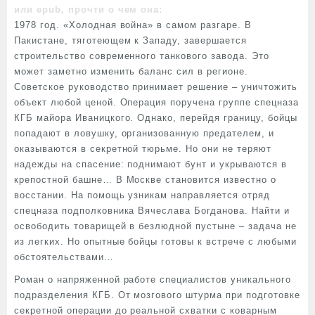
или epub, прочти о чем она:
1978 год. «Холодная война» в самом разгаре. В
Пакистане, тяготеющем к Западу, завершается
строительство современного танкового завода. Это
может заметно изменить баланс сил в регионе.
Советское руководство принимает решение – уничтожить
объект любой ценой. Операция поручена группе спецназа
КГБ майора Иваницкого. Однако, перейдя границу, бойцы
попадают в ловушку, организованную предателем, и
оказываются в секретной тюрьме. Но они не теряют
надежды на спасение: поднимают бунт и укрываются в
крепостной башне… В Москве становится известно о
восстании. На помощь узникам направляется отряд
спецназа подполковника Вячеслава Богданова. Найти и
освободить товарищей в безлюдной пустыне – задача не
из легких. Но опытные бойцы готовы к встрече с любыми
обстоятельствами…
Роман о напряженной работе специалистов уникального
подразделения КГБ. От мозгового штурма при подготовке
секретной операции до реальной схватки с коварным