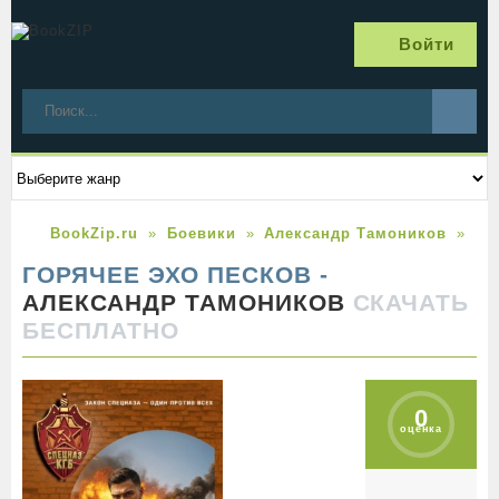
Войти
BookZip.ru
Боевики
Александр Тамоников
Го
ГОРЯЧЕЕ ЭХО ПЕСКОВ -
АЛЕКСАНДР ТАМОНИКОВ
СКАЧАТЬ
БЕСПЛАТНО
0
оценка