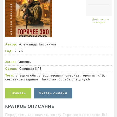
Автор:
Александр Тамоников
Год:
2026
Жанр:
Боевики
Серии:
Спецназ КГБ
Теги:
спецслужбы
,
спецоперации
,
спецназ
,
героизм
,
КГБ
,
секретное задание
,
Пакистан
,
борьба спецслужб
Скачать
Читать онлайн
КРАТКОЕ ОПИСАНИЕ
Перед тем, как скачать книгу Горячее эхо песков fb2