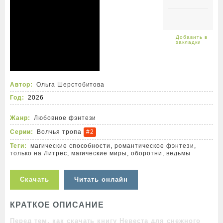
Автор:
Ольга Шерстобитова
Год:
2026
Жанр:
Любовное фэнтези
Серии:
Волчья тропа
#2
Теги:
магические способности
,
романтическое фэнтези
,
только на Литрес
,
магические миры
,
оборотни
,
ведьмы
Скачать
Читать онлайн
КРАТКОЕ ОПИСАНИЕ
Перед тем, как скачать книгу Невеста для снежного