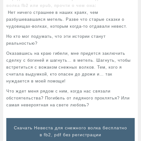
волка fb2 или epub, прочти о чем она:
Нет ничего страшнее в наших краях, чем
разбушевавшаяся метель. Разве что старые сказки о
чудовищах-волках, которым когда-то отдавали невест.
Но кто мог подумать, что эти истории станут
реальностью?
Оказавшись на краю гибели, мне придется заключить
сделку с богиней и шагнуть… в метель. Шагнуть, чтобы
встретиться с вожаком снежных волков. Тем, кого я
считала выдумкой, кто опасен до дрожи и… так
нуждается в моей помощи!
Что ждет меня рядом с ним, когда нас связали
обстоятельства? Погибель от ледяного проклятья? Или
самая невероятная на свете любовь?
Cкачать Невеста для снежного волка бесплатно
в fb2, pdf без регистрации