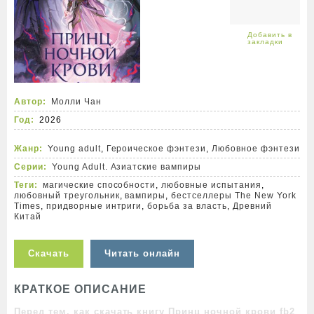
Автор:
Молли Чан
Год:
2026
Жанр:
Young adult
,
Героическое фэнтези
,
Любовное фэнтези
Серии:
Young Adult. Азиатские вампиры
Теги:
магические способности
,
любовные испытания
,
любовный треугольник
,
вампиры
,
бестселлеры The New York
Times
,
придворные интриги
,
борьба за власть
,
Древний
Китай
Скачать
Читать онлайн
КРАТКОЕ ОПИСАНИЕ
Перед тем, как скачать книгу Принц ночной крови fb2