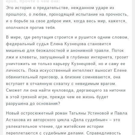
epub, прочти о чем она:
Это история о предательстве, нежданном ударе из
прошлого, о любви, проходящей испытание на прочность,
и о борьбе за свое доброе имя, когда весь мир, кажется,
ополчился против тебя.
В мире, где репутация строится и рушится одним словом,
федеральный судья Елена Кузнецова становится
мишенью для безжалостной и анонимной травли. Поток
лжи и клеветы, запущенный в глубинах интернета, грозит
уничтожить не только карьеру Кузнецовой, но и саму ее
личность. Пока искусственный интеллект выносит Елене
обвинительный приговор, а близкие сомневаются, она
вступает в отчаянную схватку с невидимым врагом.
Сможет ли она найти кукловода, дергающего за ниточки
в этой грязной игре, прежде чем ее жизнь будет
разрушена до основания?
Новый остросюжетный роман Татьяны Устиновой и Павла
Астахова из авторского цикла «Дела судебные» – это
увлекательное чтение, где житейские истории
переплетаются с судебными делами. Справедливость