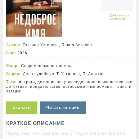
Автор:
Татьяна Устинова
,
Павел Астахов
Год:
2026
Жанр:
Современные детективы
Серии:
Дела судебные: Т. Устинова, П. Астахов
Теги:
интриги
,
детективное расследование
,
психологические
детективы
,
предательство
,
остросюжетные романы
,
тайны и
загадки
Скачать
Читать онлайн
КРАТКОЕ ОПИСАНИЕ
Перед тем, как скачать книгу Недоброе имя fb2 или