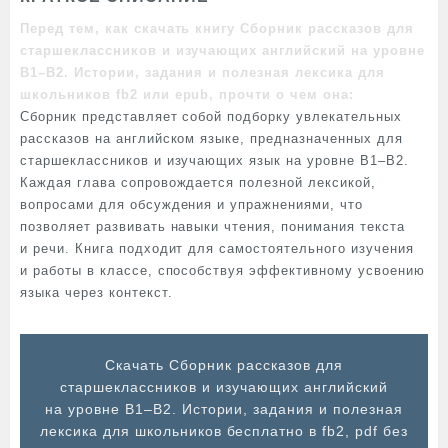
Перед тем, как скачать книгу Сборник рассказов для
старшеклассников и изучающих английский на уровне
B1–B2. Истории, задания и полезная лексика для
школьников fb2 или epub, прочти о чем она:
Сборник представляет собой подборку увлекательных
рассказов на английском языке, предназначенных для
старшеклассников и изучающих язык на уровне B1–B2.
Каждая глава сопровождается полезной лексикой,
вопросами для обсуждения и упражнениями, что
позволяет развивать навыки чтения, понимания текста
и речи. Книга подходит для самостоятельного изучения
и работы в классе, способствуя эффективному усвоению
языка через контекст.
Cкачать Сборник рассказов для
старшеклассников и изучающих английский
на уровне B1–B2. Истории, задания и полезная
лексика для школьников бесплатно в fb2, pdf без