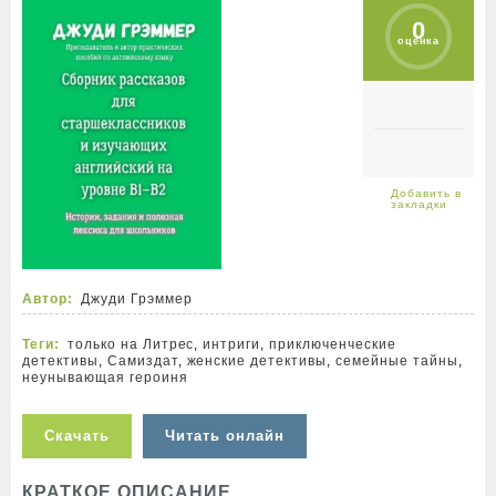
0
оценка
Автор:
Джуди Грэммер
Теги:
только на Литрес
,
интриги
,
приключенческие
детективы
,
Самиздат
,
женские детективы
,
семейные тайны
,
неунывающая героиня
Скачать
Читать онлайн
КРАТКОЕ ОПИСАНИЕ