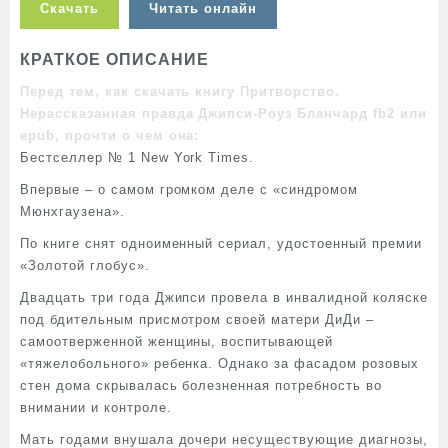
Скачать
Читать онлайн
КРАТКОЕ ОПИСАНИЕ
Перед тем, как скачать книгу Притворство.
Нерассказанная правда Джипси-Роуз Бланчард fb2 или
epub, прочти о чем она:
Бестселлер № 1 New York Times.
Впервые – о самом громком деле с «синдромом
Мюнхгаузена».
По книге снят одноименный сериал, удостоенный премии
«Золотой глобус».
Двадцать три года Джипси провела в инвалидной коляске
под бдительным присмотром своей матери ДиДи –
самоотверженной женщины, воспитывающей
«тяжелобольного» ребенка. Однако за фасадом розовых
стен дома скрывалась болезненная потребность во
внимании и контроле.
Мать годами внушала дочери несуществующие диагнозы,