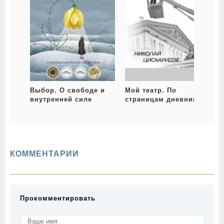
Выбор. О свободе и
Мой театр. По
С
внутренней силе
страницам дневника.
человека
Книга II
КОММЕНТАРИИ
Прокомментировать