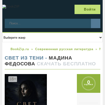
Войти
BookZip.ru
Современная русская литература
Ма
СВЕТ ИЗ ТЕНИ -
МАДИНА
ФЕДОСОВА
СКАЧАТЬ БЕСПЛАТНО
0
оценка