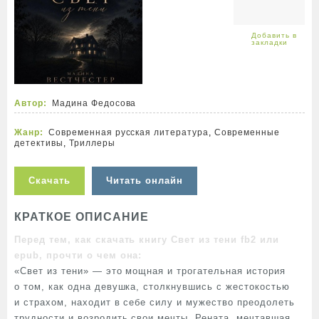
Автор:
Мадина Федосова
Жанр:
Современная русская литература
,
Современные
детективы
,
Триллеры
Скачать
Читать онлайн
КРАТКОЕ ОПИСАНИЕ
Перед тем, как скачать книгу Свет из тени fb2 или
epub, прочти о чем она:
«Свет из тени» — это мощная и трогательная история
о том, как одна девушка, столкнувшись с жестокостью
и страхом, находит в себе силу и мужество преодолеть
трудности и возродить свои мечты. Рената, мечтавшая