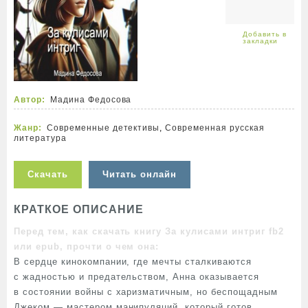
Автор:
Мадина Федосова
Жанр:
Современные детективы
,
Современная русская
литература
Скачать
Читать онлайн
КРАТКОЕ ОПИСАНИЕ
Перед тем, как скачать книгу За кулисами интриг fb2
или epub, прочти о чем она:
В сердце кинокомпании, где мечты сталкиваются
с жадностью и предательством, Анна оказывается
в состоянии войны с харизматичным, но беспощадным
Джеком — мастером манипуляций, который готов