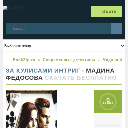
Войти
BookZip.ru
Современные детективы
Мадина Фед
ЗА КУЛИСАМИ ИНТРИГ -
МАДИНА
ФЕДОСОВА
СКАЧАТЬ БЕСПЛАТНО
0
оценка