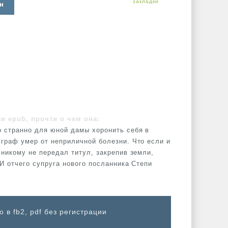
н
ли epub, прочти о чем она:
о странно для юной дамы хоронить себя в
 граф умер от неприличной болезни. Что если и
 никому не передал титул, закрепив земли,
 И отчего супруга нового посланника Степи
 в fb2, pdf без регистрации