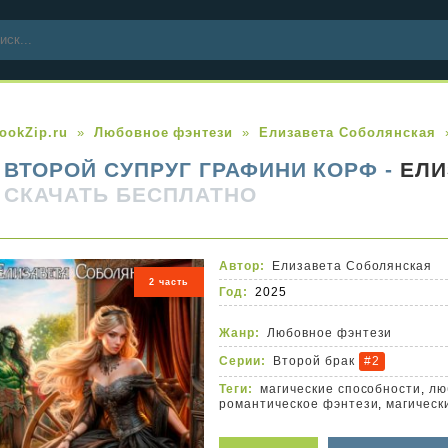
ookZip.ru
Любовное фэнтези
Елизавета Соболянская
ВТОРОЙ СУПРУГ ГРАФИНИ КОРФ -
ЕЛИ
СКАЧАТЬ БЕСПЛАТНО
Автор:
Елизавета Соболянская
2 часть
Год:
2025
Жанр:
Любовное фэнтези
Серии:
Второй брак
#2
Теги:
магические способности
,
лю
романтическое фэнтези
,
магическ