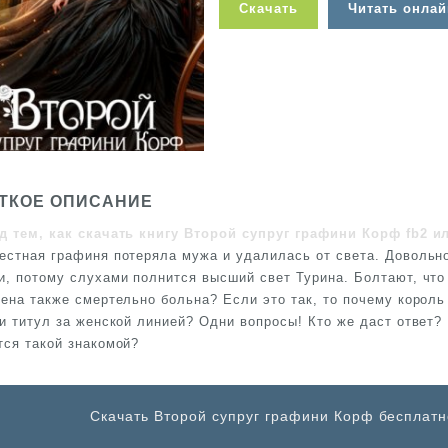
Скачать
Читать онлай
ТКОЕ ОПИСАНИЕ
д тем, как скачать книгу Второй супруг графини Корф fb2 и
естная графиня потеряла мужа и удалилась от света. Довольн
и, потому слухами полнится высший свет Турина. Болтают, что
жена также смертельно больна? Если это так, то почему король
 и титул за женской линией? Одни вопросы! Кто же даст ответ?
тся такой знакомой?
Cкачать Второй супруг графини Корф бесплатно