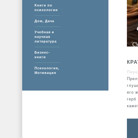
Книги по
психологии
Дом, Дача
Учебная и
научная
литература
Бизнес-
книги
КРА
Психология,
Пере
Мотивация
Прел
глуш
его 
герб
каже