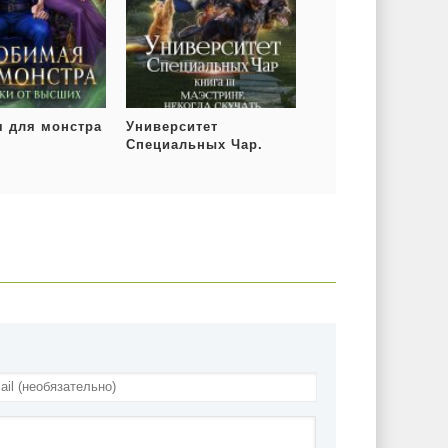
 для монстра
Университет
Специальных Чар.
Книга 3. Маэстрине
некогда скучать