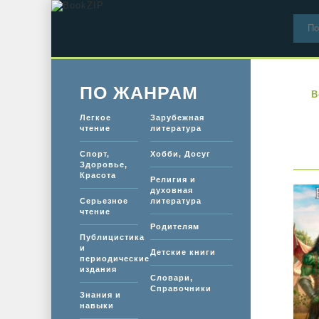
ПО ЖАНРАМ
B
Легкое
Зарубежная
чтение
литература
Спорт,
Хобби, Досуг
Здоровье,
Красота
Религия и
духовная
Серьезное
литература
чтение
Родителям
Публицистика
и
Детские книги
периодические
издания
Словари,
Справочники
Знания и
навыки